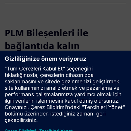
PLM Bileşenleri ile
bağlantıda kalın
Blogu okuyun
PLM Bileşenleri ve genel olarak PLM pazarı hakkında yeni
bakış açıları edinin.
PLM Bileşenleri blogunu ziyaret edin