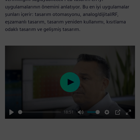
uygulamalarının önemini anlatıyor. Bu en iyi uygulamalar
şunları içerir: tasarım otomasyonu, analog/dijital/RF,
eşzamanlı tasarım, tasarım yeniden kullanımı, kısıtlama
odaklı tasarım ve gelişmiş tasarım.
Play
18:51
Play
Mute
Settings
PIP
Enter
fulls