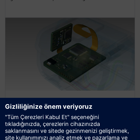
Gelişmiş tasarım
Pano ana hatlarını, yığınları ve bölgesel kısıtlamaları
verimli bir şekilde tanımlamak için güncellenmiş sert
esnek tasarım metodolojisini kullanın. Geçici çözümleri