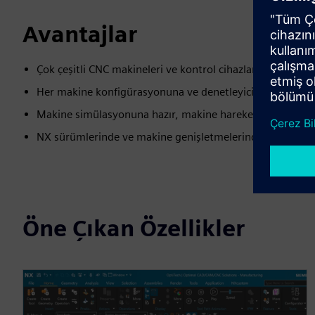
Avantajlar
Çok çeşitli CNC makineleri ve kontrol cihazlarını kapsay
Her makine konfigürasyonuna ve denetleyicisine uyarlanm
Makine simülasyonuna hazır, makine hareketi ve kinemat
NX sürümlerinde ve makine genişletmelerinde uzun süreli
Öne Çıkan Özellikler