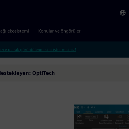
tağı ekosistemi
Konular ve öngörüler
lizce olarak görüntülenmesini ister misiniz?
estekleyen: OptiTech