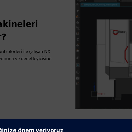
kineleri
r?
trolörleri ile çalışan NX
syonuna ve denetleyicisine