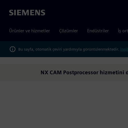
Siemens
Ürünler ve hizmetler
Çözümler
Endüstriler
İş or
Bu sayfa, otomatik çeviri yardımıyla görüntülenmektedir.
İngi
NX CAM Postprocessor hizmetini d