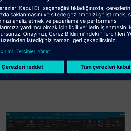
an çok markalı CNC makine desteği.
ış doğru ve güvenilir NC program çıkışı.
iğine karşı NC program doğrulamasını sağlar.
 kullanımı destekleyen ölçeklenebilir dağıtım ve bakım.