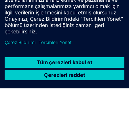
Mikro şebekeleri
Kamu ağından bağımsız kalın ve fazla enerjiyi geri
besleyerek gelir elde edin.