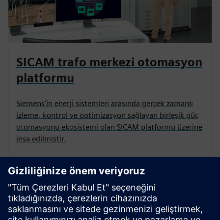
SICAM trafo merkezi otomasyon
platformu
Siemens'in enerji sistemleri arasında gerçek zamanlı
izleme, kontrol ve optimizasyon sağlayan birleşik güç
otomasyonu ekosistemi olan SICAM platformu üzerine
inşa edilmiştir.