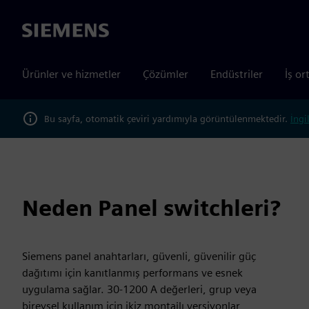
Siemens
Ürünler ve hizmetler
Çözümler
Endüstriler
İş or
Bu sayfa, otomatik çeviri yardımıyla görüntülenmektedir.
İngi
Neden Panel switchleri?
Siemens panel anahtarları, güvenli, güvenilir güç
dağıtımı için kanıtlanmış performans ve esnek
uygulama sağlar. 30-1200 A değerleri, grup veya
bireysel kullanım için ikiz montajlı versiyonlar,