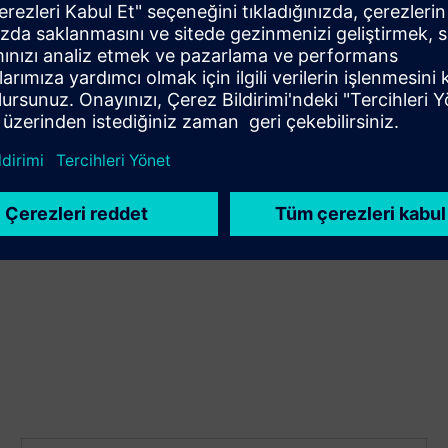
Geniş kapsama alanı ile projeleri
basitleştirin
30-1200 A'ya yayılan tek bir aile ve çoklu montaj
konfigürasyonları ile daha fazla uygulamayı kapsayın.