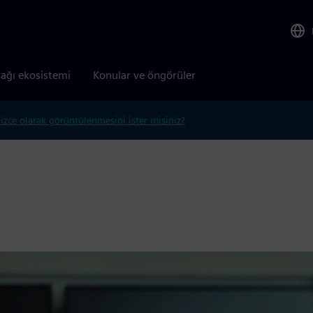
tağı ekosistemi
Konular ve öngörüler
lizce olarak görüntülenmesini ister misiniz?