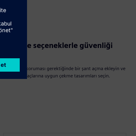
Entegre seçeneklerle güvenliği
artırın
Yer arızası koruması gerektiğinde bir şant açma ekleyin ve
bakım ihtiyaçlarına uygun çekme tasarımları seçin.