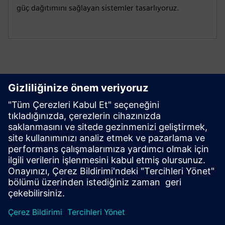
güç dağıtımını sağlayan sistemler tasarlıyoruz.
Kullanmaya başlayın
Bizimle iletişime geçin