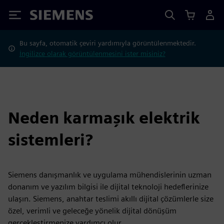
Siemens
Bu sayfa, otomatik çeviri yardımıyla görüntülenmektedir.
İngilizce olarak görüntülenmesini ister misiniz?
Neden karmaşık elektrik
sistemleri?
Siemens danışmanlık ve uygulama mühendislerinin uzman
donanım ve yazılım bilgisi ile dijital teknoloji hedeflerinize
ulaşın. Siemens, anahtar teslimi akıllı dijital çözümlerle size
özel, verimli ve geleceğe yönelik dijital dönüşüm
gerçekleştirmenize yardımcı olur.