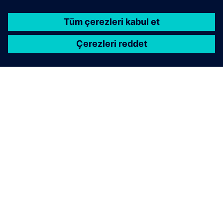
SIEMENS HAKKINDA
ŞIRKET BILGILERI
İLETIŞIME GEÇIN