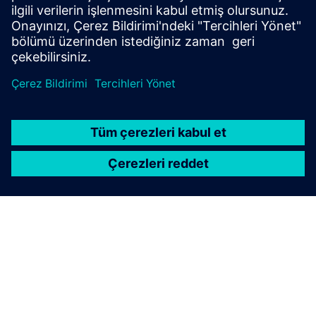
Broşür
| Innovator3D IC çözüm paketi
e-Kitap serisi
| Başarılı heterojen entegrasyon rehberiniz