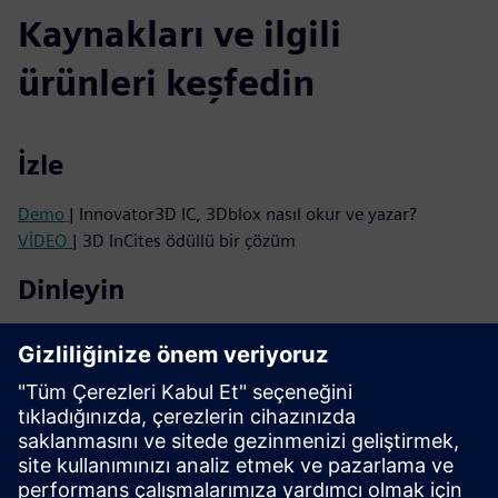
Kaynakları ve ilgili
ürünleri keşfedin
İzle
Demo
| Innovator3D IC, 3Dblox nasıl okur ve yazar?
VİDEO
| 3D InCites ödüllü bir çözüm
Dinleyin
Podcast
| 2.5D'den gerçek 3D IC'ye: Bir sonraki entegrasyon
dalgasını yönlendiren şey
Podcast
| 3D IC'ler Neden Bir Zihniyet Değişimine İhtiyaç
Duyar ve Nasıl Gerçekleştirilir?
Oku