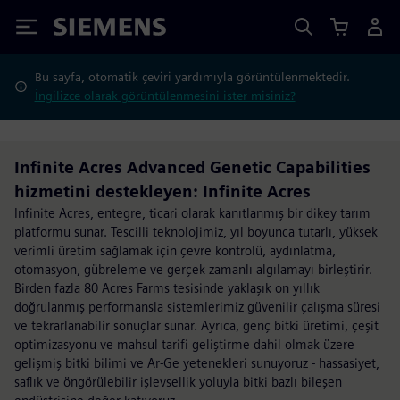
Siemens
Bu sayfa, otomatik çeviri yardımıyla görüntülenmektedir.
İngilizce olarak görüntülenmesini ister misiniz?
Infinite Acres Advanced Genetic Capabilities
hizmetini destekleyen: Infinite Acres
Infinite Acres, entegre, ticari olarak kanıtlanmış bir dikey tarım
platformu sunar. Tescilli teknolojimiz, yıl boyunca tutarlı, yüksek
verimli üretim sağlamak için çevre kontrolü, aydınlatma,
otomasyon, gübreleme ve gerçek zamanlı algılamayı birleştirir.
Birden fazla 80 Acres Farms tesisinde yaklaşık on yıllık
doğrulanmış performansla sistemlerimiz güvenilir çalışma süresi
ve tekrarlanabilir sonuçlar sunar. Ayrıca, genç bitki üretimi, çeşit
optimizasyonu ve mahsul tarifi geliştirme dahil olmak üzere
gelişmiş bitki bilimi ve Ar-Ge yetenekleri sunuyoruz - hassasiyet,
saflık ve öngörülebilir işlevsellik yoluyla bitki bazlı bileşen