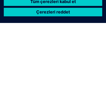
SIEMENS HAKKINDA
ŞIRKET BILGILERI
İLETIŞIME GEÇIN
KARIYERLER