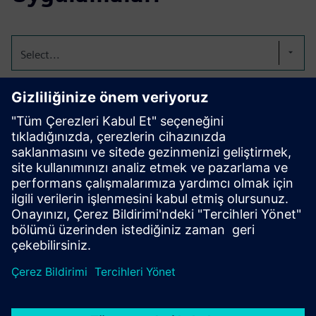
Select...
Amaca Özel Tasarımlı
Bitkiler: Kompakt
Domatesler
Dikey tarım için uyarlanmıştır - kompakt, hızlı büyüyen ve
düşük ışığa uyarlanmıştır.