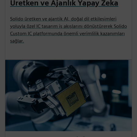
Üretken ve Ajanlık Yapay Zeka
Solido üretken ve ajantik AI, doğal dil etkileşimleri
yoluyla özel IC tasarım iş akışlarını dönüştürerek Solido
Custom IC platformunda önemli verimlilik kazanımları
sağlar.