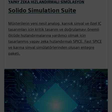
YAPAY ZEKA HIZLANDIRMALI SIMÜLASYON
Solido Simulation Suite
Müşterilerin yeni nesil analog, karışık sinyal ve özel IC
tasarımları için kritik tasarım ve doğrulamayı önemli
ölçüde hızlandırmalarına yardımcı olmak için
tasarlanmış yapay zeka hızlandırmalı SPICE, Fast SPICE
ve karma sinyal simülatörlerinden oluşan entegre
paketi.