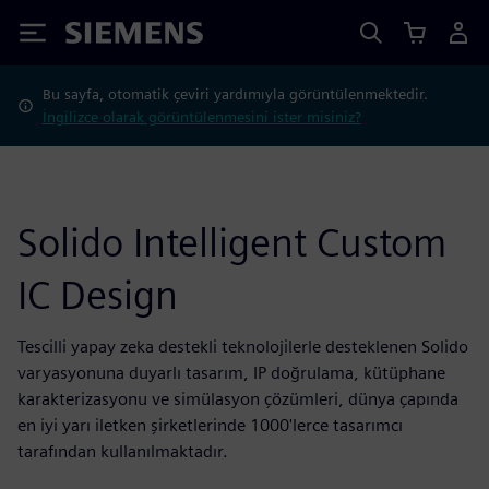
Siemens
Bu sayfa, otomatik çeviri yardımıyla görüntülenmektedir.
İngilizce olarak görüntülenmesini ister misiniz?
Solido Intelligent Custom
IC Design
Tescilli yapay zeka destekli teknolojilerle desteklenen Solido
varyasyonuna duyarlı tasarım, IP doğrulama, kütüphane
karakterizasyonu ve simülasyon çözümleri, dünya çapında
en iyi yarı iletken şirketlerinde 1000'lerce tasarımcı
tarafından kullanılmaktadır.