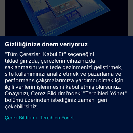
AI ÖZELLİKLİ KARAKTERİZASYON
Solido Characterization Suite
Makine öğrenimi ile desteklenen hızlı, doğru
kütüphane karakterizasyon araçları sağlar.