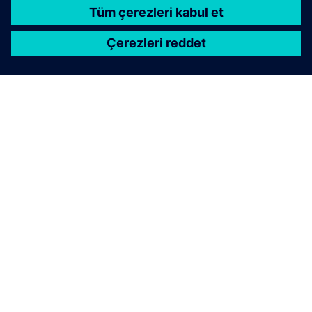
SIEMENS HAKKINDA
ŞIRKET BILGILERI
İLETIŞIME GEÇIN