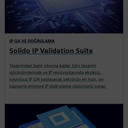
IP QA VE DOĞRULAMA
Solido IP Validation Suite
Tasarımdan bant çıkışına kadar tüm tasarım
görünümlerinde ve IP revizyonlarında eksiksiz,
kesintisiz IP QA sağlayarak sektörün en hızlı, en
kapsamlı entegre IP doğrulama çözümünü sunar.