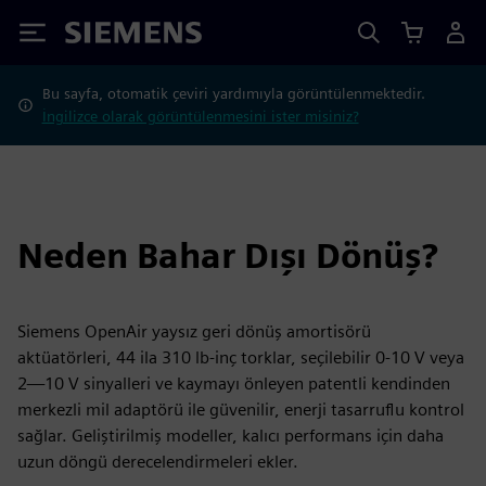
Siemens
Bu sayfa, otomatik çeviri yardımıyla görüntülenmektedir.
İngilizce olarak görüntülenmesini ister misiniz?
Neden Bahar Dışı Dönüş?
Siemens OpenAir yaysız geri dönüş amortisörü
aktüatörleri, 44 ila 310 lb‑inç torklar, seçilebilir 0-10 V veya
2—10 V sinyalleri ve kaymayı önleyen patentli kendinden
merkezli mil adaptörü ile güvenilir, enerji tasarruflu kontrol
sağlar. Geliştirilmiş modeller, kalıcı performans için daha
uzun döngü derecelendirmeleri ekler.