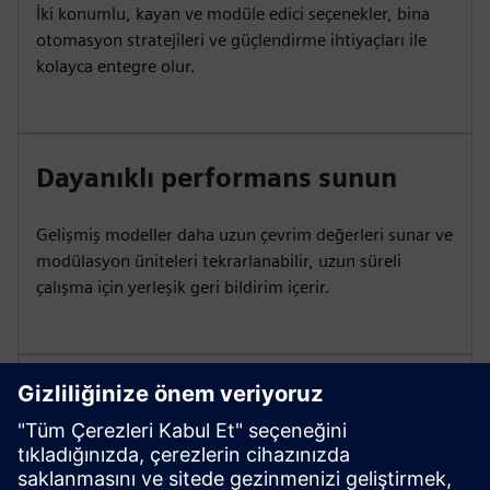
İki konumlu, kayan ve modüle edici seçenekler, bina
otomasyon stratejileri ve güçlendirme ihtiyaçları ile
kolayca entegre olur.
Dayanıklı performans sunun
Gelişmiş modeller daha uzun çevrim değerleri sunar ve
modülasyon üniteleri tekrarlanabilir, uzun süreli
çalışma için yerleşik geri bildirim içerir.
Plenum kablolamasını
basitleştirin