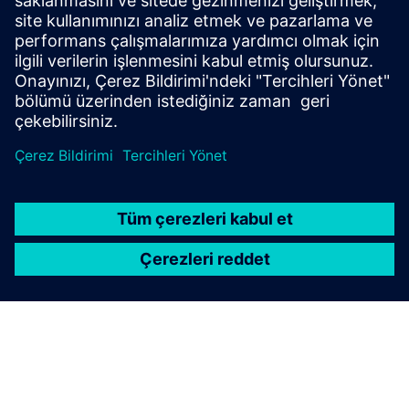
Veri Sayfası |
Aspirasyonlu duman dedektörü
İndirilecek Dosyalar
El ilanı |
Bağımsız algılama