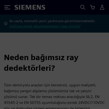
Siemens
Bu sayfa, otomatik çeviri yardımıyla görüntülenmektedir.
İngilizce olarak görüntülenmesini ister misiniz?
Neden bağımsız ray
dedektörleri?
Tüm demiryolu araçları için benzersiz, uygun maliyetli,
bağımsız yangın algılama çözümümüz tak ve çalıştır
çözümü sunar. Tek bir temas noktası aracılığıyla SIL2, EN
45545-2 ve EN 50155 uyumluluğunu esnek 24VDC/110VDC
güç ve doğrudan sistem entegrasyonu ile birleştirir.