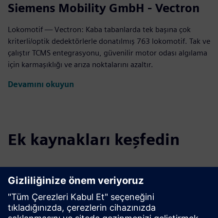
Siemens Mobility GmbH - Vectron
Lokomotif — Vectron: Kaba tabanlarda tek başına çok
kriterli/optik dedektörlerle donatılmış 763 lokomotif. Tak ve
çalıştır TCMS entegrasyonu, güvenilir motor odası algılama
için karmaşıklığı ve arıza noktalarını azaltır.
Devamını okuyun
Ek kaynakları keşfedin
Teknik Detaylar
Veri Sayfası |
Standart ve tak ve çalıştır spot dedektörü
Veri Sayfası |
Kaba durum nokta dedektörü