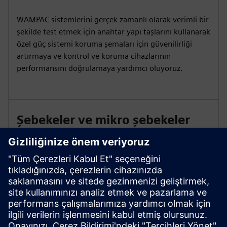
WAMPAC sistemlerini gerçek zamanlı olarak verimli bir
şekilde test etmek için anahtar yapı taşlarını kullanarak
özel güç sistemi koruma şemaları için güvenilirliği
artırmaya ve kontrol ve koruma cihazlarının
performansını doğrulamaya yardımcı oluyoruz.
Şebekeler ve mikro şebekeler
için Controller testi
PTI uzmanları, iletim ve dağıtım sistemleri ile mikro
şebekelerin yanı sıra mikro şebekeler için yeni kontrol
şemaları geliştirmek ve ortaya çıkan konseptleri
iyileştirmek için denetleyici donanımını ayrıntılı gerçek
zamanlı ortamlarla kapalı bir döngüde test eder.