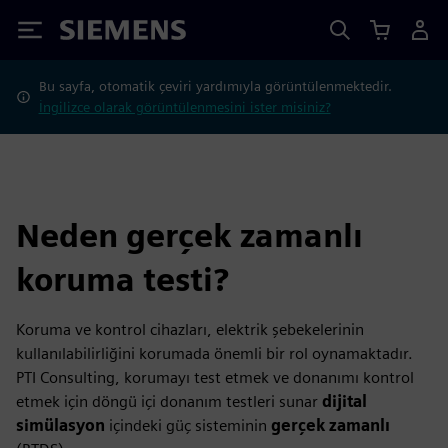
Siemens
Bu sayfa, otomatik çeviri yardımıyla görüntülenmektedir.
İngilizce olarak görüntülenmesini ister misiniz?
Neden gerçek zamanlı
koruma testi?
Koruma ve kontrol cihazları, elektrik şebekelerinin
kullanılabilirliğini korumada önemli bir rol oynamaktadır.
PTI Consulting, korumayı test etmek ve donanımı kontrol
etmek için döngü içi donanım testleri sunar
dijital
simülasyon
içindeki güç sisteminin
gerçek zamanlı