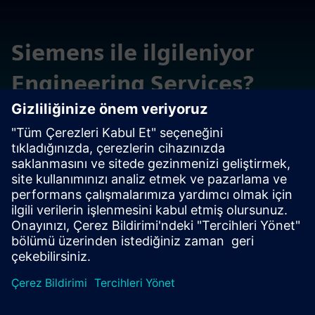
Siemens ile ilgileniyor
Engineering Services?
Siemens ailesindeki diğer mühendislik hizmetleri yelpazesi
hakkında daha fazla bilgi edinmek ister misiniz?
Daha Fazla Bilgi Edinin