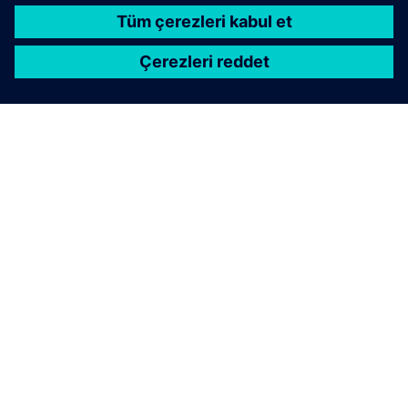
SIEMENS HAKKINDA
ŞIRKET BILGILERI
İLETIŞIME GEÇIN