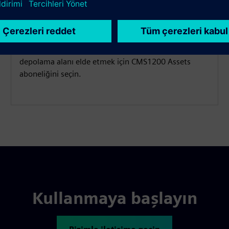
depolama
Başlangıç Paketinin altı katı oranında 0,06 KB/s
zaman serisi veri alım hızı ve 6 GB zaman serisi veri
depolama alanı elde etmek için CMS1200 Assets
aboneliğini seçin.
Kullanmaya başlayın