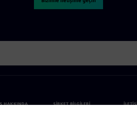
Bizimle iletişime geçin
S HAKKINDA
ŞIRKET BILGILERI
İLETI
ızda
Şirket
İletiş
Yatırımcı ilişkileri
Dünya 