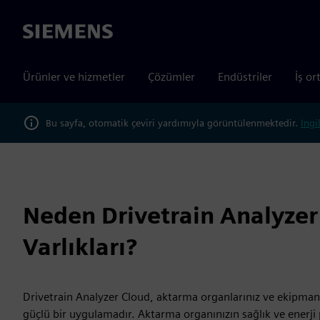
Siemens
Ürünler ve hizmetler
Çözümler
Endüstriler
İş or
Bu sayfa, otomatik çeviri yardımıyla görüntülenmektedir.
İngi
Neden Drivetrain Analyze
Varlıkları?
Drivetrain Analyzer Cloud, aktarma organlarınız ve ekipmanl
güçlü bir uygulamadır. Aktarma organınızın sağlık ve enerj