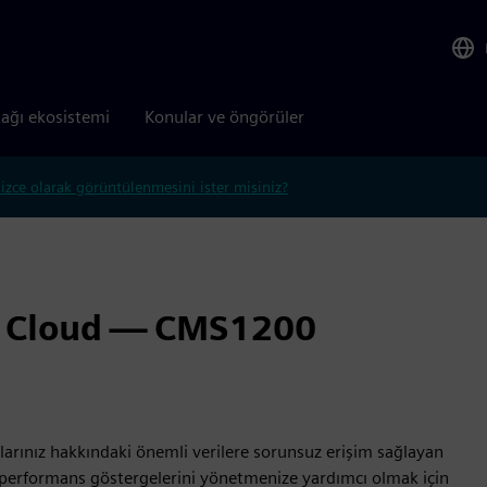
tağı ekosistemi
Konular ve öngörüler
lizce olarak görüntülenmesini ister misiniz?
r Cloud — CMS1200
arınız hakkındaki önemli verilere sorunsuz erişim sağlayan
i performans göstergelerini yönetmenize yardımcı olmak için