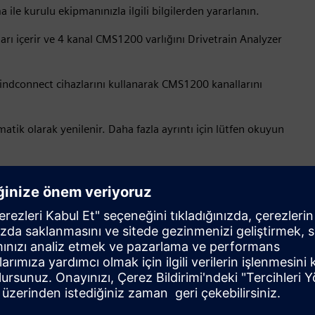
ile kurulu ekipmanınızla ilgili bilgilerden yararlanın.
ı içerir ve 4 kanal CMS1200 varlığını Drivetrain Analyzer
indconnect cihazlarını kullanarak CMS1200 kanallarını
matik olarak yenilenir. Daha fazla ayrıntı için lütfen okuyun
Zaman serisi veri alma hızı ve