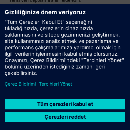
serisi veri depolama alanı elde edin.
Etkinlik modülleri
Drivetrain Analyzer Cloud 200 Assets paketi, her biri
1000 olay içeren 200 olay modülü içerir.