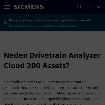
Siemens
Bu sayfa, otomatik çeviri yardımıyla görüntülenmektedir.
İngilizce olarak görüntülenmesini ister misiniz?
Neden Drivetrain Analyzer
Cloud 200 Assets?
Drivetrain Analyzer Cloud, aktarma organlarınız ve
ekipmanlarınız hakkındaki önemli verilere sorunsuz erişim
sağlayan güçlü bir uygulamadır. Aktarma organınızın sağlık
ve enerji performans göstergelerini yönetmenize yardımcı
olmak için tasarlanmış çok çeşitli özellikler sunan bu