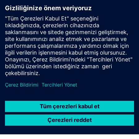
CASE STUDY
Heavyweight manufacturer drives
digitalization
Şirket:
JCB
Endüstri:
Heavy equipment
Konum:
Rocester, United Kingdom
Siemens Yazılımı:
Geolus, NX, PLM Open, Teamcenter