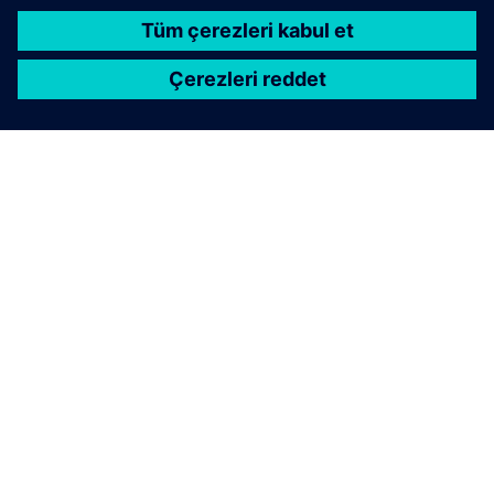
SIEMENS HAKKINDA
ŞIRKET BILGILERI
İLETIŞIME GEÇIN