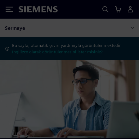
Siemens
Sermaye
Bu sayfa, otomatik çeviri yardımıyla görüntülenmektedir.
İngilizce olarak görüntülenmesini ister misiniz?