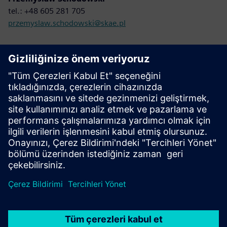
tel.: +48 605 281 705
przemyslaw.schodowski@skae.pl
Bizimle iletişime geçin