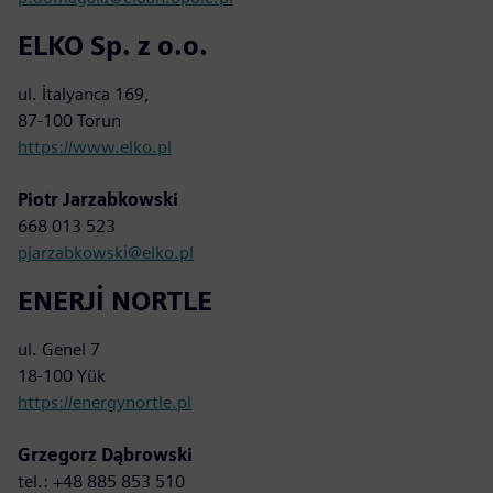
ELKO Sp. z o.o.
ul. İtalyanca 169,
87-100 Torun
https://www.elko.pl
Piotr Jarzabkowski
668 013 523
pjarzabkowski@elko.pl
ENERJİ NORTLE
ul. Genel 7
18-100 Yük
https://energynortle.pl
Grzegorz Dąbrowski
tel.: +48 885 853 510