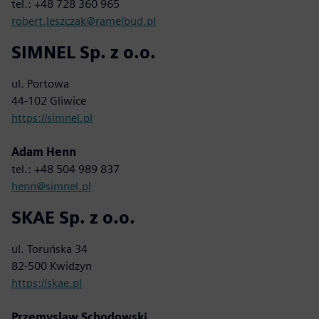
tel.: +48 728 360 965
robert.leszczak@ramelbud.pl
SIMNEL Sp. z o.o.
ul. Portowa
44-102 Gliwice
https://simnel.pl
Adam Henn
tel.: +48 504 989 837
henn@simnel.pl
SKAE Sp. z o.o.
ul. Toruńska 34
82-500 Kwidzyn
https://skae.pl
Przemyslaw Schodowski