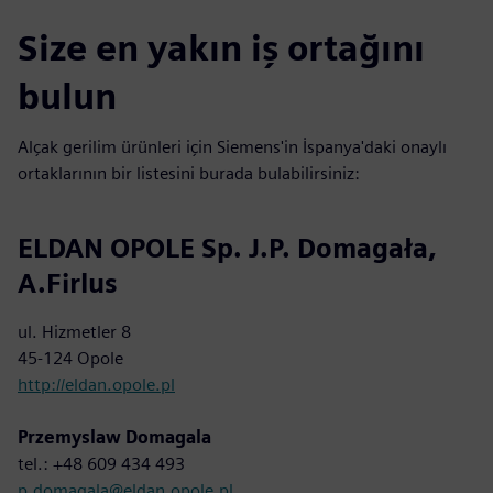
Size en yakın iş ortağını
bulun
Alçak gerilim ürünleri için Siemens'in İspanya'daki onaylı
ortaklarının bir listesini burada bulabilirsiniz:
ELDAN OPOLE Sp. J.P. Domagała,
A.Firlus
ul. Hizmetler 8
45-124 Opole
http://eldan.opole.pl
Przemyslaw Domagala
tel.: +48 609 434 493
p.domagala@eldan.opole.pl