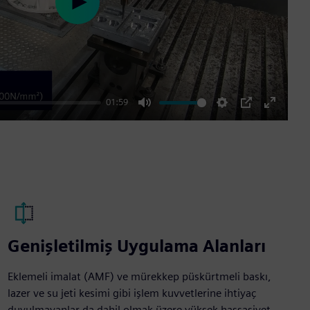
Play
01:59
Mute
Settings
PIP
Enter
fullscre
Genişletilmiş Uygulama Alanları
Eklemeli imalat (AMF) ve mürekkep püskürtmeli baskı,
lazer ve su jeti kesimi gibi işlem kuvvetlerine ihtiyaç
duyulmayanlar da dahil olmak üzere yüksek hassasiyet