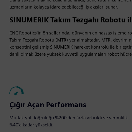
uzmanların kolayca idare edebileceği iş akışları sunar.
SINUMERIK Takım Tezgahı Robotu il
CNC Robotics'in ön saflarında, dünyanın en hassas işleme 
Takım Tezgahı Robotu (MTR) yer almaktadır. MTR, devrim nit
konseptini gelişmiş SINUMERIK hareket kontrolü ile birleştiri
dahil olmak üzere yüksek kuvvetli uygulamaları robot hücre
Çığır Açan Performans
Mutlak yol doğruluğu %200'den fazla artırıldı ve verimlilik
%40'a kadar yükseldi.