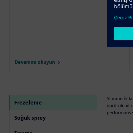
Devamını okuyun
Sinumerik ko
Frezeleme
yürütülebili
performans s
Soğuk sprey
Taşıma