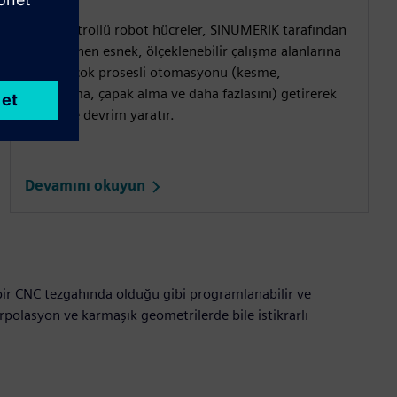
CNC kontrollü robot hücreler, SINUMERIK tarafından
desteklenen esnek, ölçeklenebilir çalışma alanlarına
hassas, çok prosesli otomasyonu (kesme,
yapıştırma, çapak alma ve daha fazlasını) getirerek
işlemede devrim yaratır.
Devamını okuyun
 bir CNC tezgahında olduğu gibi programlanabilir ve
erpolasyon ve karmaşık geometrilerde bile istikrarlı