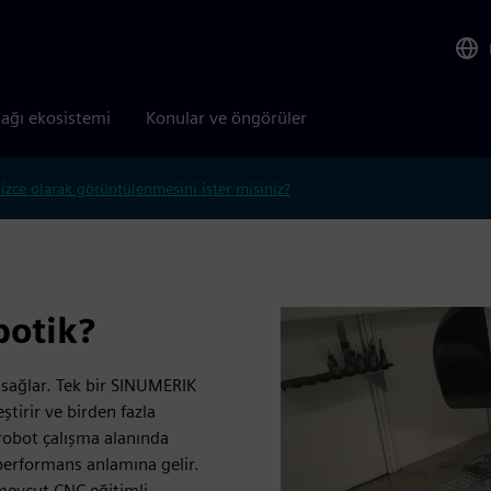
tağı ekosistemi
Konular ve öngörüler
lizce olarak görüntülenmesini ister misiniz?
otik?
 sağlar. Tek bir SINUMERIK
tirir ve birden fazla
robot çalışma alanında
 performans anlamına gelir.
 mevcut CNC eğitimli