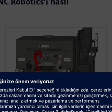
C Robotics'i nasıl
MAUCHER CNC-ROBOTIK GMBH
CNC Soğuk Sprey ile buluşuyor