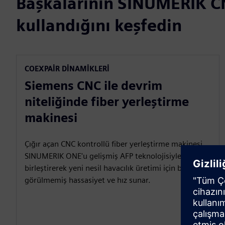
Başkalarının SINUMERIK CN
kullandığını keşfedin
COEXPAIR DINAMIKLERI
Siemens CNC ile devrim
niteliğinde fiber yerleştirme
makinesi
Çığır açan CNC kontrollü fiber yerleştirme makinesi,
SINUMERIK ONE'u gelişmiş AFP teknolojisiyle
birleştirerek yeni nesil havacılık üretimi için benzeri
görülmemiş hassasiyet ve hız sunar.