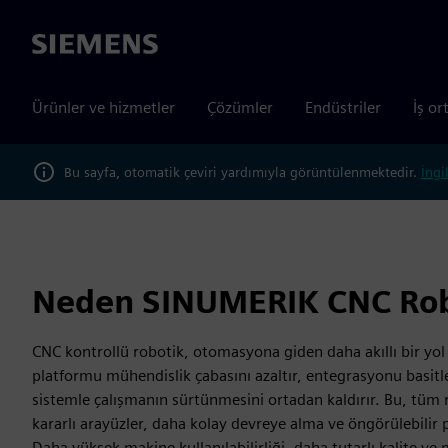
Siemens
Ürünler ve hizmetler
Çözümler
Endüstriler
İş or
Bu sayfa, otomatik çeviri yardımıyla görüntülenmektedir.
İngi
Neden SINUMERIK CNC Rob
CNC kontrollü robotik, otomasyona giden daha akıllı bir yol
platformu mühendislik çabasını azaltır, entegrasyonu basitleş
sistemle çalışmanın sürtünmesini ortadan kaldırır. Bu, tüm 
kararlı arayüzler, daha kolay devreye alma ve öngörülebilir
Daha yüksek makine kullanılabilirliği, daha tutarlı kalite ve