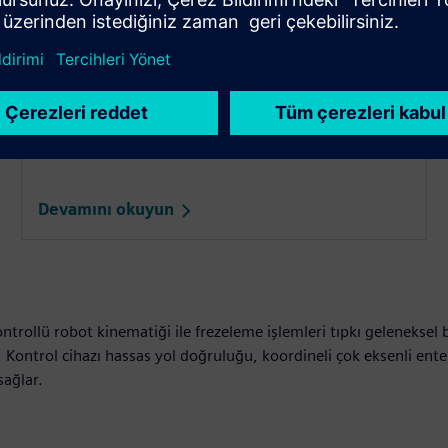
Run MyRobot /Direct Control V2.0 ve gelişmiş robot
kinematiği ile SINUMERIK ONE ile geleneksel soğuk
püskürtme iş akışını modern, çok eksenli CNC-
robotik üretim çözümüne dönüştürün.
Devamını okuyun
ntrollü robot kinematiği ile frezeleme işlemleri tıpkı geleneksel
r. Kontrol cihazı hassas yol doğruluğu, koordineli çok eksenli ent
ağlar.