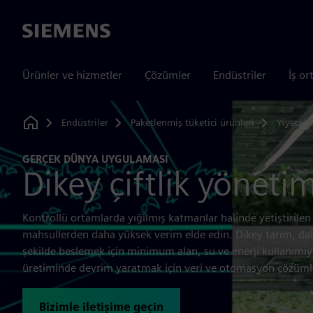
Siemens
Ürünler ve hizmetler
Çözümler
Endüstriler
İş or
Endüstriler
Paketlenmiş tüketici ürünleri
Yiyecek 
Home
GERÇEK DÜNYA UYGULAMASI
Dikey çiftlik yönetim
Kontrollü ortamlarda yığılmış katmanlar halinde yetiştirilen
mahsullerden daha yüksek verim elde edin. Dikey tarım, daha
şekilde beslemek için minimum alan, su ve enerji kullanımıyla
üretiminde devrim yaratmak için veri ve otomasyon çözümle
Bizimle iletişime geçin