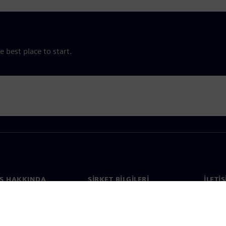
e best place to start.
S HAKKINDA
ŞIRKET BILGILERI
İLETI
ızda
Şirket
İletiş
Yatırımcı ilişkileri
Dünya 