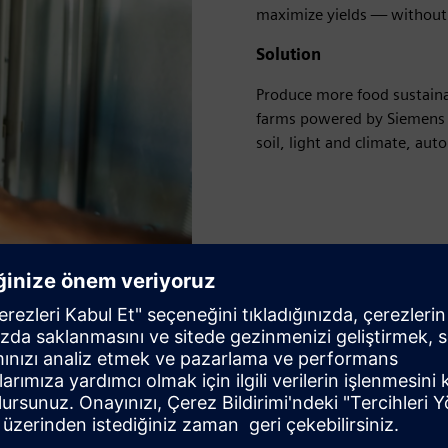
maximize yields — without 
Solution
Produce more food sustainabl
farms powered by Siemens t
soil, light and climate, aut
e