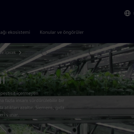
tağı ekosistemi
Konular ve öngörüler
ve içecek
Dikey çiftlik yönetimi
i
 pestisit içermeyen
 fazla insanı sürdürülebilir bir
 atıkları azaltır. Siemens, gıda
ri sunar.