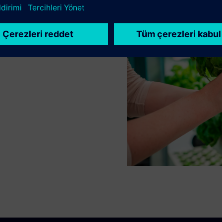
cient operations and
. Track and adjust growing
s delivering the precise
.