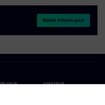
Bizimle iletişime geçin
ŞIME GEÇIN
KARIYERLER
im
İş & Kariyer
çapında ofisler
Açık pozisyonlar