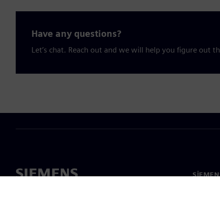
Have any questions?
Let’s chat. Reach out and we will help you figure out th
SIEMEN
Hakkım
Liderlik