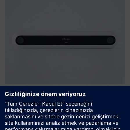
VS126 AI Ultra High-Mount People
Counter
Powered by Binocular Stereo vision, VS126 redefines high-
ceiling environments. Mounted at 6–15m, it covers over
75m² with GDPR-compliant analytics that unlock the true