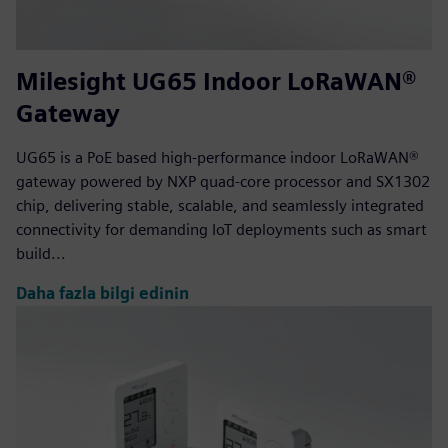
Milesight UG65 Indoor LoRaWAN®
Gateway
UG65 is a PoE based high-performance indoor LoRaWAN®
gateway powered by NXP quad-core processor and SX1302
chip, delivering stable, scalable, and seamlessly integrated
connectivity for demanding IoT deployments such as smart
build...
Daha fazla bilgi edinin