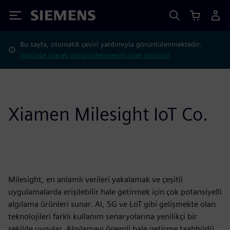
Siemens
Bu sayfa, otomatik çeviri yardımıyla görüntülenmektedir.
İngilizce olarak görüntülenmesini ister misiniz?
Xiamen Milesight IoT Co.
Milesight, en anlamlı verileri yakalamak ve çeşitli
uygulamalarda erişilebilir hale getirmek için çok potansiyelli
algılama ürünleri sunar. Al, 5G ve LoT gibi gelişmekte olan
teknolojileri farklı kullanım senaryolarına yenilikçi bir
şekilde uygular. Algılamayı önemli hale getirme taahhüdü