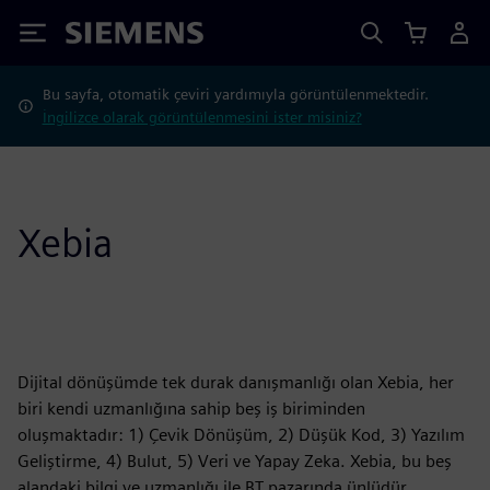
Siemens
Bu sayfa, otomatik çeviri yardımıyla görüntülenmektedir.
İngilizce olarak görüntülenmesini ister misiniz?
Xebia
Dijital dönüşümde tek durak danışmanlığı olan Xebia, her
biri kendi uzmanlığına sahip beş iş biriminden
oluşmaktadır: 1) Çevik Dönüşüm, 2) Düşük Kod, 3) Yazılım
Geliştirme, 4) Bulut, 5) Veri ve Yapay Zeka. Xebia, bu beş
alandaki bilgi ve uzmanlığı ile BT pazarında ünlüdür.