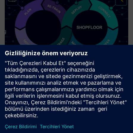
Industrial AI (on Edge)
Deploy AI models effectively & safely on the shop floor.
Daha fazla bilgi edinin