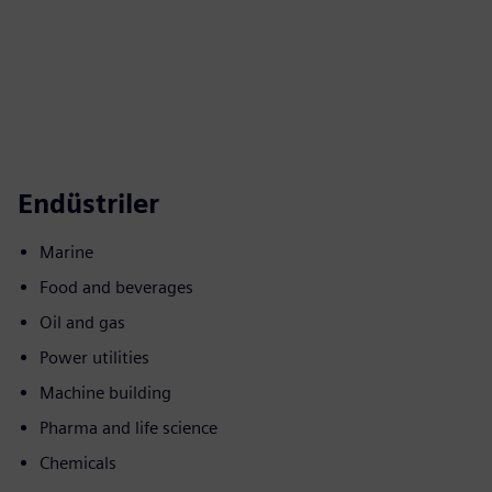
Endüstriler
Marine
Food and beverages
Oil and gas
Power utilities
Machine building
Pharma and life science
Chemicals