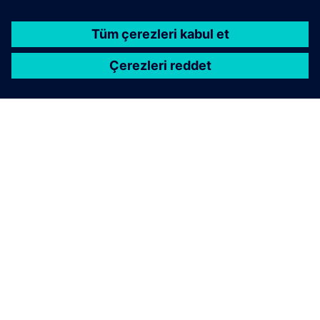
SIEMENS HAKKINDA
ŞIRKET BILGILERI
İLETIŞIME GEÇIN