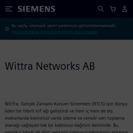
Siemens
Bu sayfa, otomatik çeviri yardımıyla görüntülenmektedir.
İngilizce olarak görüntülenmesini ister misiniz?
Wittra Networks AB
WitTra, Gerçek Zamanlı Konum Sistemleri (RTLS) için dünya
lideri bir hibrit IoT ağı geliştirdi ve hem iç hem de dış
mekanlarda kesintisiz varlık izleme ve sensör veri toplama
olanağı sağlayan tek bir kablosuz dağıtım dahilinde. Bu
yenilikçi hibrit ağ dört gelişmiş kablosuz teknolojiyi entegre