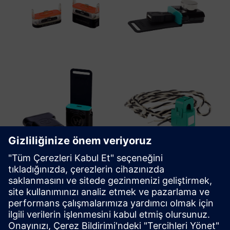
WiTTRA Click-ons and Accessories
WiTtra veya kullanıma hazır sensör satıcılarından sınırsız
sayıda endüstriyel sınıf sensör ekleme yeteneği sağlayan bir
dizi Click-On sensör ve sensör arabirimi mevcuttur.