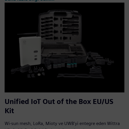
Unified IoT Out of the Box EU/US
Kit
Wi-sun mesh, LoRa, Mioty ve UWB'yi entegre eden Wittra