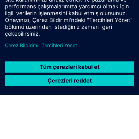
tıkanıklığı, dinamik hareketlerde
genişleme/sürdürülebilirliği zorlaştırır.
Daha fazla bilgi edinin