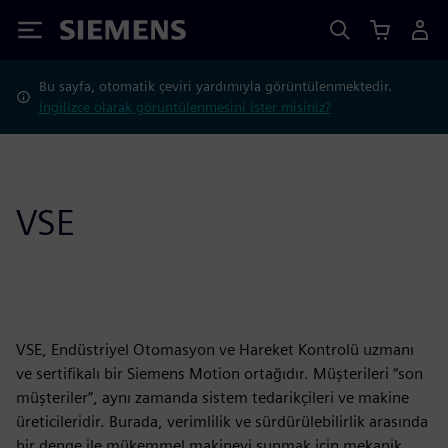
Siemens
Bu sayfa, otomatik çeviri yardımıyla görüntülenmektedir.
İngilizce olarak görüntülenmesini ister misiniz?
VSE
VSE, Endüstriyel Otomasyon ve Hareket Kontrolü uzmanı
ve sertifikalı bir Siemens Motion ortağıdır. Müşterileri “son
müşteriler”, aynı zamanda sistem tedarikçileri ve makine
üreticileridir. Burada, verimlilik ve sürdürülebilirlik arasında
bir denge ile mükemmel makineyi sunmak için mekanik