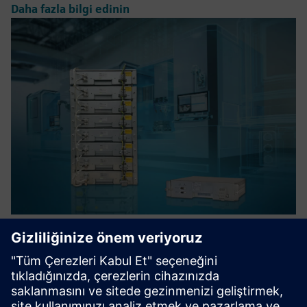
Daha fazla bilgi edinin
Peak shaving with UltraCaps and
Smart Power Management
UltraCaps, örneğin vinçler/köprülerden gelen enerjiyi
depolayabilir ve serbest bırakabilir (frenleme). Ağ