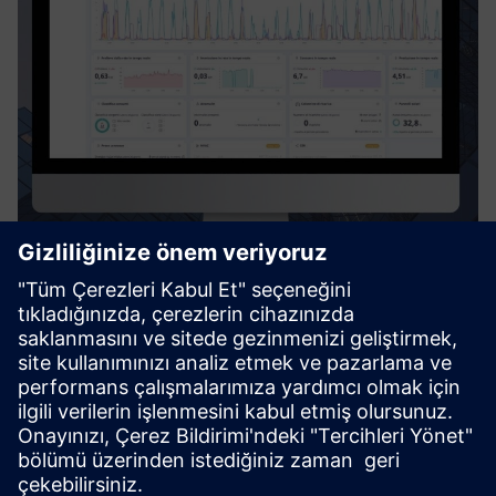
Digiwatt Building
Digiwatt Building is a cloud-based BEMS that uses AI and
NILM to monitor, analyze, and optimize energy use in
buildings – cutting waste, lowering costs, and supporting
ESG goals.
Daha fazla bilgi edinin