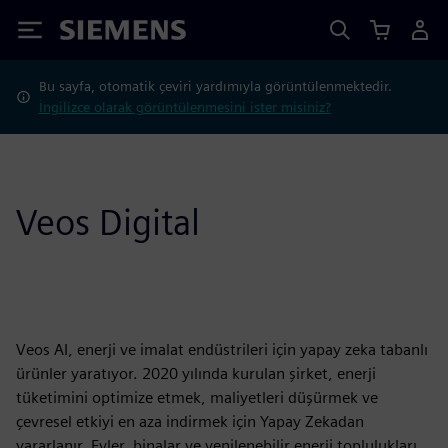
Siemens
Bu sayfa, otomatik çeviri yardımıyla görüntülenmektedir.
İngilizce olarak görüntülenmesini ister misiniz?
Veos Digital
Veos AI, enerji ve imalat endüstrileri için yapay zeka tabanlı
ürünler yaratıyor. 2020 yılında kurulan şirket, enerji
tüketimini optimize etmek, maliyetleri düşürmek ve
çevresel etkiyi en aza indirmek için Yapay Zekadan
yararlanır. Evler, binalar ve yenilenebilir enerji toplulukları