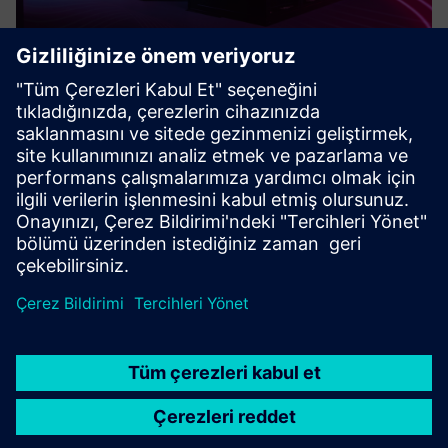
Digital Automation Consulting
Digital Automation Consulting, IIoT çözümlerinin
uygulanmasında çeşitli endüstrilerdeki endüstriyel
üreticileri desteklemektedir: uç bilgi işlem, enerji
optimizasyonu, çevresel etki azaltma, durum izleme,
tahmine dayalı bakım, dij...
Daha fazla bilgi edinin