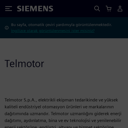
Siemens
Bu sayfa, otomatik çeviri yardımıyla görüntülenmektedir.
İngilizce olarak görüntülenmesini ister misiniz?
Telmotor
Telmotor S.p.A., elektrikli ekipman tedarikinde ve yüksek
kaliteli endüstriyel otomasyon ürünleri ve markalarının
dağıtımında uzmandır. Telmotor uzmanlığını giderek enerji
dağıtımı, aydınlatma, bina ve ev teknolojisi ve yenilenebilir
enerji sektörüne, endüstri, altyapı ve hizmet sektörüne