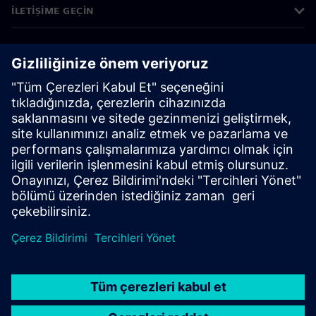
İLETIŞIME GEÇIN
KARIYERLER
©
Siemens
2026
Kurumsal bilgiler
Gizlilik bildirimi
Çerez bildirimi
Kullanım koşulları
Dijital kimlik
Bilgi ifşası