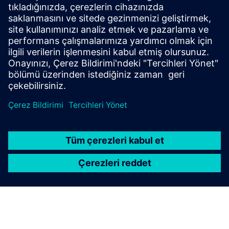
ROMES
ROMES is the Rohde & Schwarz universal software platform
for network engineering, optimization, and
troubleshooting.
Daha fazla bilgi edinin