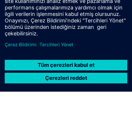
The Air-Lock system minimizes pressure loss and prevents
cross-contamination by blocking gases, bacteria, UV rays,
and noise with interlocking doors.
Daha fazla bilgi edinin