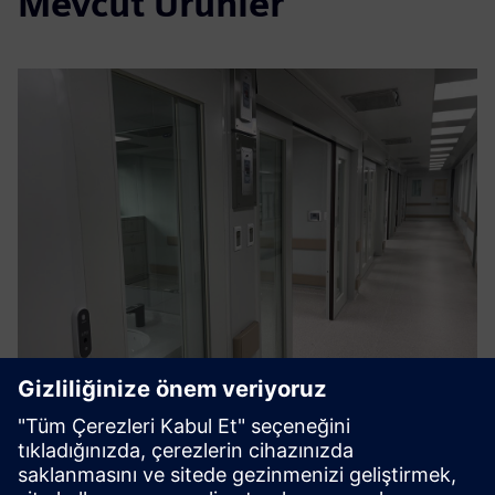
Mevcut Ürünler
AIRLOCK(InterLock) System