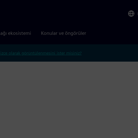
tağı ekosistemi
Konular ve öngörüler
lizce olarak görüntülenmesini ister misiniz?