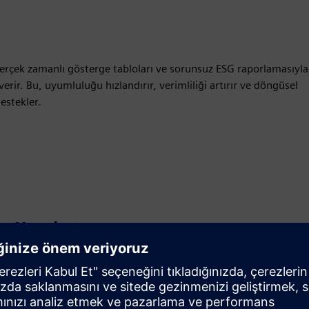
erçek zamanlı gösterge tabloları ve sorunsuz ESG raporlamasıyla
 verir. Bu, uyumluluğu hızlandırır, verimliliği artırır ve döngüsel
estekler.
Hareket
Build
Yeni bir ürün oluşturarak Siemens Xcelerator ürününü/
çözümünü genişletir veya geliştirir ya da Siemens
Xcelerator ürünü ile kendi ürününün entegrasyonu