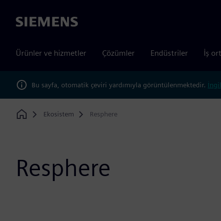
Siemens
Ürünler ve hizmetler
Çözümler
Endüstriler
İş or
Bu sayfa, otomatik çeviri yardımıyla görüntülenmektedir.
İngi
Ekosistem
Resphere
Home
Resphere