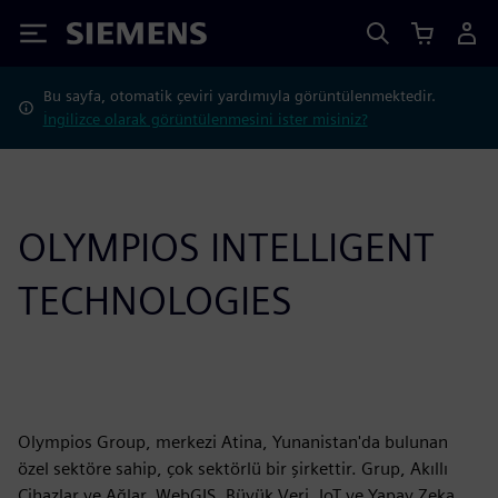
Siemens
Bu sayfa, otomatik çeviri yardımıyla görüntülenmektedir.
İngilizce olarak görüntülenmesini ister misiniz?
OLYMPIOS INTELLIGENT
TECHNOLOGIES
Olympios Group, merkezi Atina, Yunanistan'da bulunan
özel sektöre sahip, çok sektörlü bir şirkettir. Grup, Akıllı
Cihazlar ve Ağlar, WebGIS, Büyük Veri, IoT ve Yapay Zeka