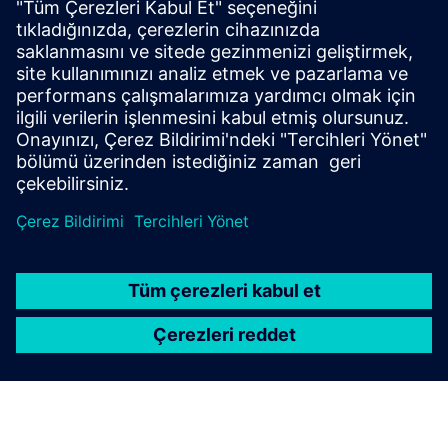
Balloon Works
Balloon Works offers a comprehensive work order software
for water utilities to manage and optimize meter
installation and maintenance efficiently.
Daha fazla bilgi edinin