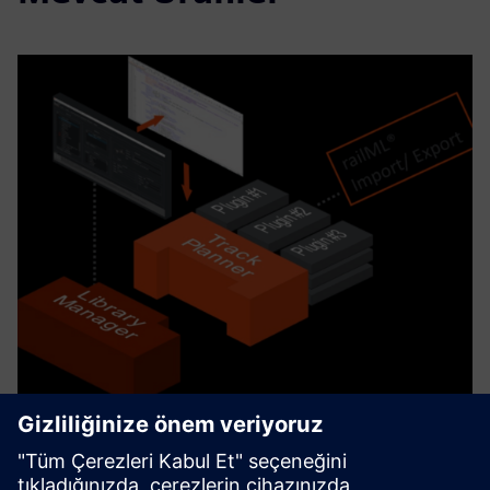
Horizon Suite
The Horizon Software Suite provides a collection of