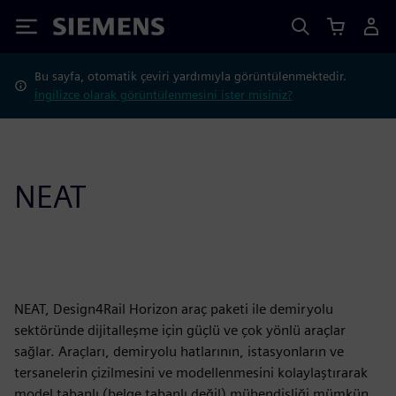
Siemens
Bu sayfa, otomatik çeviri yardımıyla görüntülenmektedir.
İngilizce olarak görüntülenmesini ister misiniz?
NEAT
NEAT, Design4Rail Horizon araç paketi ile demiryolu
sektöründe dijitalleşme için güçlü ve çok yönlü araçlar
sağlar. Araçları, demiryolu hatlarının, istasyonların ve
tersanelerin çizilmesini ve modellenmesini kolaylaştırarak
model tabanlı (belge tabanlı değil) mühendisliği mümkün