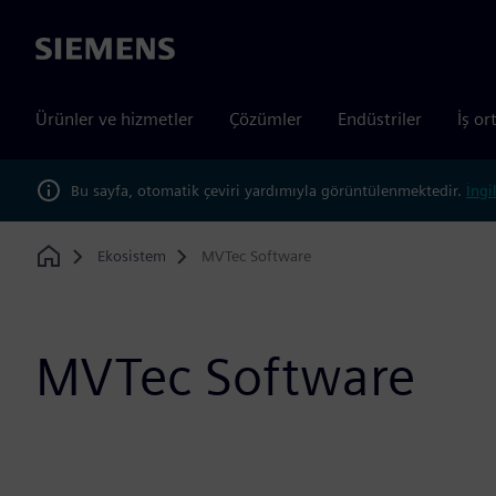
Siemens
Ürünler ve hizmetler
Çözümler
Endüstriler
İş or
Bu sayfa, otomatik çeviri yardımıyla görüntülenmektedir.
İngi
Ekosistem
MVTec Software
Home
MVTec Software