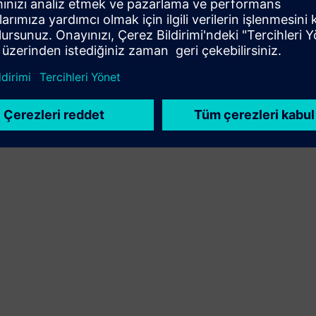
yoluyla yeni bir müşteri çözümü oluşturur
Sell
Siemens Xcelerator'da yazılımların ve dijital özellikli
donanımların yeniden satışını/ortak satışını gerçekleştirin