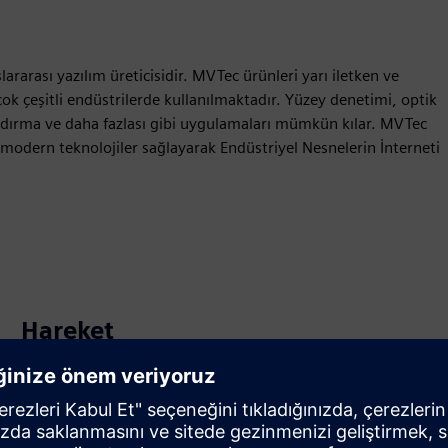
rası yazılım üreticisidir. MVTec ürünleri yarı iletken ve
i çok çeşitli endüstrilerde kullanılmaktadır. Yüzey denetimi, optik
andırma ve daha fazlası gibi uygulamaları mümkün kılar. MVTec
dern teknolojiler sağlayarak Endüstriyel Nesnelerin İnterneti
Hareket
Build
Yeni bir ürün oluşturarak Siemens Xcelerator ürününü/
çözümünü genişletir veya geliştirir ya da Siemens
Xcelerator ürünü ile kendi ürününün entegrasyonu