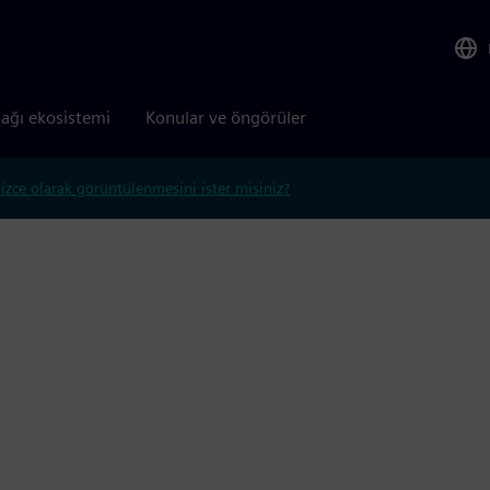
tağı ekosistemi
Konular ve öngörüler
lizce olarak görüntülenmesini ister misiniz?