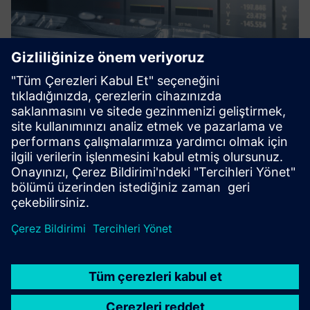
Process and condition monitoring
for machine tools
Proses izleme sistemi Genior modüler ve GEM CMS kırılma,
eksik, aşınma, çarpışma algılama, Adaptif Kontrol (AC) ve
CBM tespiti için.
Daha fazla bilgi edinin