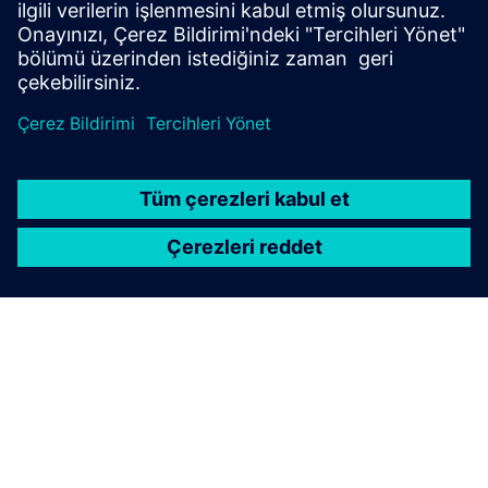
için dijital ikizler oluşturun.
Daha fazla bilgi edinin