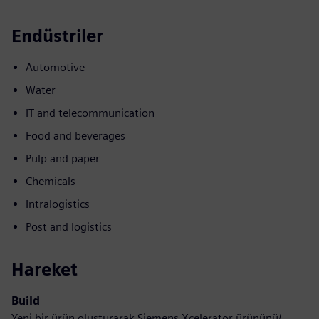
Endüstriler
Automotive
Water
IT and telecommunication
Food and beverages
Pulp and paper
Chemicals
Intralogistics
Post and logistics
Hareket
Build
Yeni bir ürün oluşturarak Siemens Xcelerator ürününü/