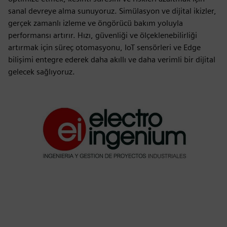
sanal devreye alma sunuyoruz. Simülasyon ve dijital ikizler,
gerçek zamanlı izleme ve öngörücü bakım yoluyla
performansı artırır. Hızı, güvenliği ve ölçeklenebilirliği
artırmak için süreç otomasyonu, IoT sensörleri ve Edge
bilişimi entegre ederek daha akıllı ve daha verimli bir dijital
gelecek sağlıyoruz.