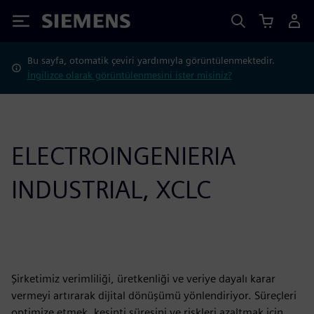
Siemens
Bu sayfa, otomatik çeviri yardımıyla görüntülenmektedir.
İngilizce olarak görüntülenmesini ister misiniz?
ELECTROINGENIERIA
INDUSTRIAL, XCLC
Şirketimiz verimliliği, üretkenliği ve veriye dayalı karar
vermeyi artırarak dijital dönüşümü yönlendiriyor. Süreçleri
optimize etmek, kesinti süresini ve riskleri azaltmak için