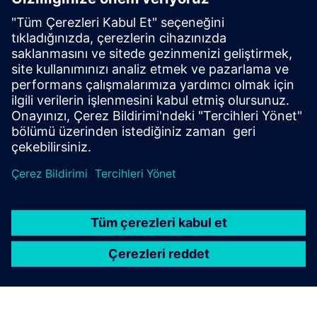
"storage" by digifai
Storage by Digifai, peynir mahzenleri için tasarlanmış akıllı
bir depo yönetimi çözümüdür. Tam izlenebilirlik, verimli
yaşlanma süreçleri ve peynir envanterinizin gerçek zamanlı
kontrolünü sağlar.
Daha fazla bilgi edinin