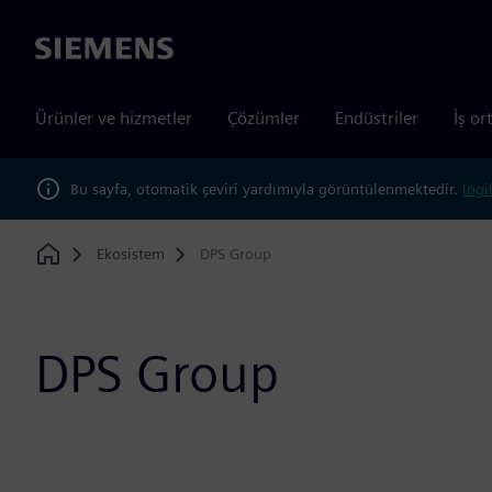
Siemens
Ürünler ve hizmetler
Çözümler
Endüstriler
İş or
Bu sayfa, otomatik çeviri yardımıyla görüntülenmektedir.
İngi
Ekosistem
DPS Group
Home
DPS Group