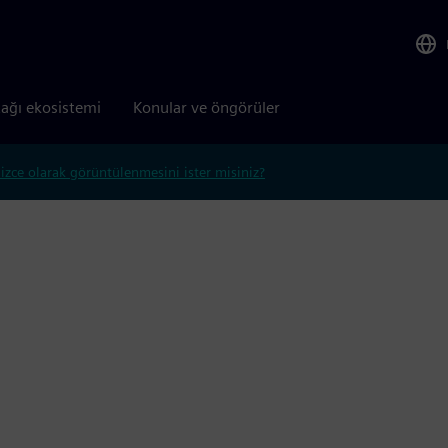
tağı ekosistemi
Konular ve öngörüler
lizce olarak görüntülenmesini ister misiniz?