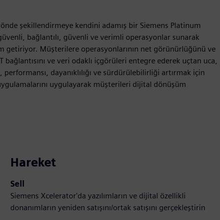
u yönde şekillendirmeye kendini adamış bir Siemens Platinum
nli, bağlantılı, güvenli ve verimli operasyonlar sunarak
şım getiriyor. Müşterilere operasyonlarının net görünürlüğünü ve
 bağlantısını ve veri odaklı içgörüleri entegre ederek uçtan uca,
erformansı, dayanıklılığı ve sürdürülebilirliği artırmak için
uygulamalarını uygulayarak müşterileri dijital dönüşüm
Hareket
Sell
Siemens Xcelerator'da yazılımların ve dijital özellikli
donanımların yeniden satışını/ortak satışını gerçekleştirin