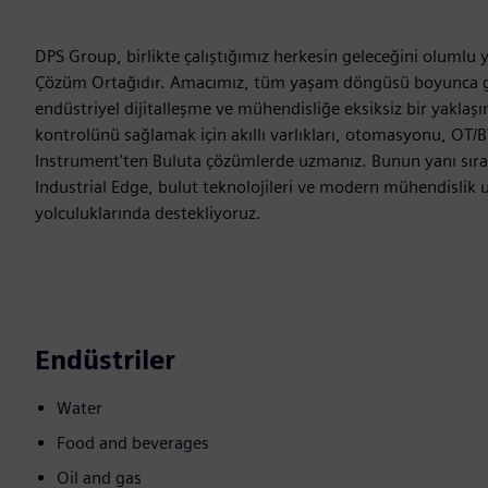
DPS Group, birlikte çalıştığımız herkesin geleceğini oluml
Çözüm Ortağıdır. Amacımız, tüm yaşam döngüsü boyunca güve
endüstriyel dijitalleşme ve mühendisliğe eksiksiz bir yakla
kontrolünü sağlamak için akıllı varlıkları, otomasyonu, OT/BT
Instrument'ten Buluta çözümlerde uzmanız. Bunun yanı sıra, p
Industrial Edge, bulut teknolojileri ve modern mühendislik 
yolculuklarında destekliyoruz.
Endüstriler
Water
Food and beverages
Oil and gas