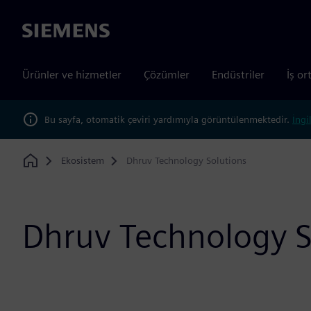
Siemens
Ürünler ve hizmetler
Çözümler
Endüstriler
İş or
Bu sayfa, otomatik çeviri yardımıyla görüntülenmektedir.
İngi
Ekosistem
Dhruv Technology Solutions
Home
Dhruv Technology S