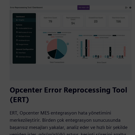
Opcenter Error Reprocessing Tool
(ERT)
ERT, Opcenter MES entegrasyon hata yönetimini
merkezileştirir. Birden çok entegrasyon sunucusunda
başarısız mesajları yakalar, analiz eder ve hızlı bir şekilde
yeniden işler, görünürlüğü artırır, kesinti süresini azaltır