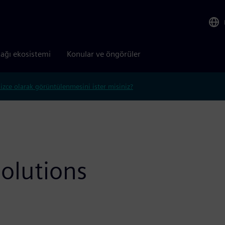
tağı ekosistemi
Konular ve öngörüler
lizce olarak görüntülenmesini ister misiniz?
olutions