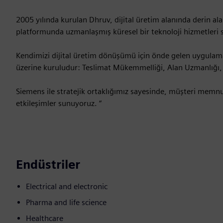
2005 yılında kurulan Dhruv, dijital üretim alanında derin 
platformunda uzmanlaşmış küresel bir teknoloji hizmetleri sa
Kendimizi dijital üretim dönüşümü için önde gelen uygulam
üzerine kuruludur: Teslimat Mükemmelliği, Alan Uzmanlığı, 
Siemens ile stratejik ortaklığımız sayesinde, müşteri memn
etkileşimler sunuyoruz. “
Endüstriler
Electrical and electronic
Pharma and life science
Healthcare