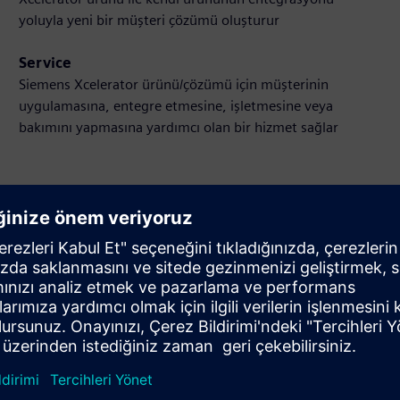
yoluyla yeni bir müşteri çözümü oluşturur
Service
Siemens Xcelerator ürünü/çözümü için müşterinin
uygulamasına, entegre etmesine, işletmesine veya
bakımını yapmasına yardımcı olan bir hizmet sağlar