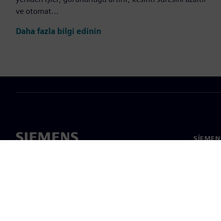
ve otomat...
Daha fazla bilgi edinin
SIEMEN
Hakkım
Liderlik
Haber v