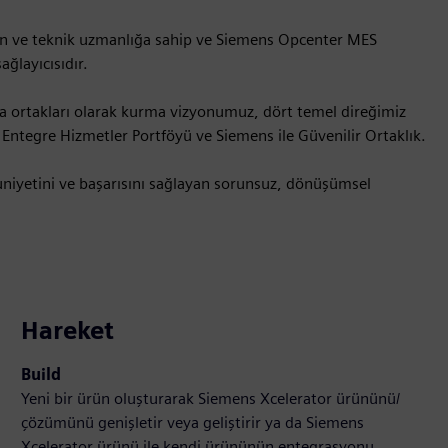
alan ve teknik uzmanlığa sahip ve Siemens Opcenter MES
ğlayıcısıdır.
a ortakları olarak kurma vizyonumuz, dört temel direğimiz
Entegre Hizmetler Portföyü ve Siemens ile Güvenilir Ortaklık.
uniyetini ve başarısını sağlayan sorunsuz, dönüşümsel
Hareket
Build
Yeni bir ürün oluşturarak Siemens Xcelerator ürününü/
çözümünü genişletir veya geliştirir ya da Siemens
Xcelerator ürünü ile kendi ürününün entegrasyonu