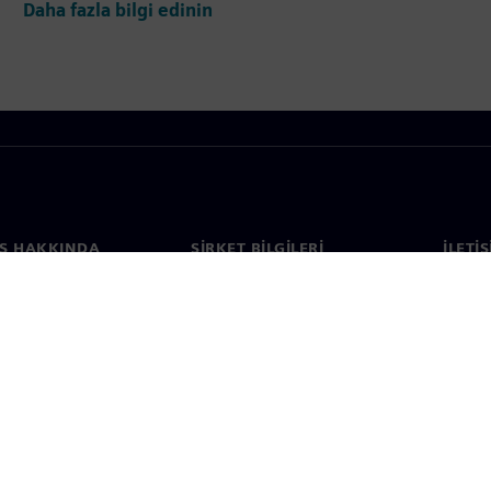
Daha fazla bilgi edinin
S HAKKINDA
ŞIRKET BILGILERI
İLETI
ızda
Şirket
İletiş
Yatırımcı ilişkileri
Dünya 
e basın
Strateji