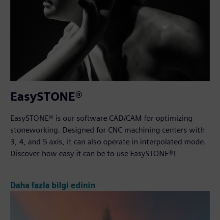
EasySTONE®
EasySTONE® is our software CAD/CAM for optimizing
stoneworking. Designed for CNC machining centers with
3, 4, and 5 axis, it can also operate in interpolated mode.
Discover how easy it can be to use EasySTONE®!
Daha fazla bilgi edinin