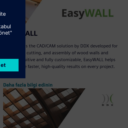
EasyWALL
EasyWALL is the CAD/CAM solution by DDX developed for
the design, cutting, and assembly of wood walls and
panels. Intuitive and fully customizable, EasyWALL helps
you achieve faster, high-quality results on every project.
Daha fazla bilgi edinin