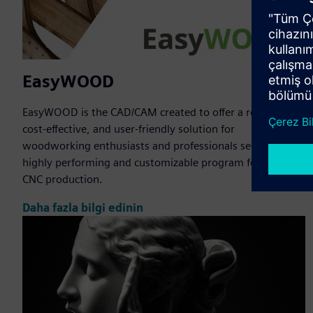
EasyWOOD
EasyWOOD is the CAD/CAM created to offer a reliable,
cost-effective, and user-friendly solution for
woodworking enthusiasts and professionals seeking a
highly performing and customizable program for their
CNC production.
Daha fazla bilgi edinin