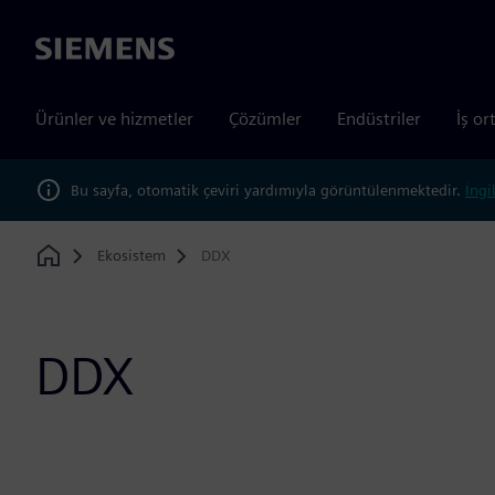
Siemens
Ürünler ve hizmetler
Çözümler
Endüstriler
İş or
Bu sayfa, otomatik çeviri yardımıyla görüntülenmektedir.
İngi
Ekosistem
DDX
Home
DDX