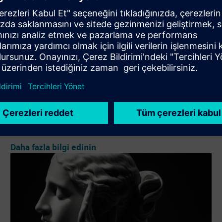
EasyWOOD NC
Are you looking for a solution that helps manage your
workflow? EasyWOOD NC is our touch-based CAD/CAM
software for woodworking CNC. Improve the efficiency of
your facility and the precision of every operation.
Daha fazla bilgi edinin