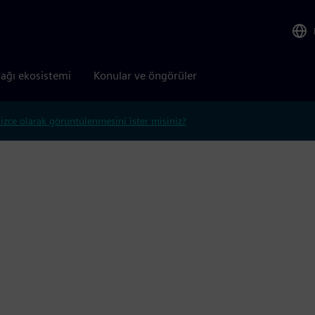
tağı ekosistemi
Konular ve öngörüler
lizce olarak görüntülenmesini ister misiniz?