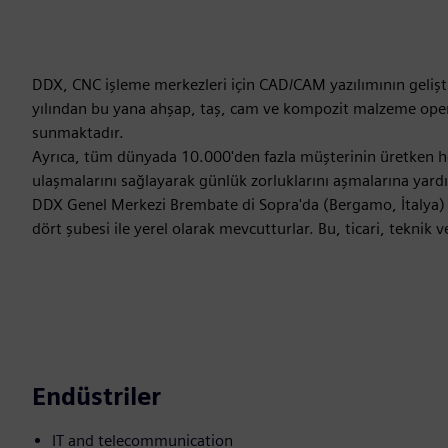
DDX, CNC işleme merkezleri için CAD/CAM yazılımının gelişti
yılından bu yana ahşap, taş, cam ve kompozit malzeme operatö
sunmaktadır.
Ayrıca, tüm dünyada 10.000'den fazla müşterinin üretken hed
ulaşmalarını sağlayarak günlük zorluklarını aşmalarına yardı
DDX Genel Merkezi Brembate di Sopra'da (Bergamo, İtalya) 
dört şubesi ile yerel olarak mevcutturlar. Bu, ticari, teknik 
Endüstriler
IT and telecommunication