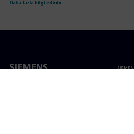
Daha fazla bilgi edinin
SIEMEN
Hakkım
Liderlik
Haber v