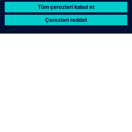
SIEMENS HAKKINDA
ŞIRKET BILGILERI
İLETIŞIME GEÇIN