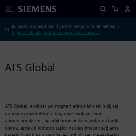
Siemens
Bu sayfa, otomatik çeviri yardımıyla görüntülenmektedir.
İngilizce olarak görüntülenmesini ister misiniz?
ATS Global
ATS Global, endüstriyel müşterilerimiz için akıllı dijital
dönüşüm çözümlerinin bağımsız sağlayıcısıdır.
Zamanlamalarına, hazırlıklarına ve kapsamlarına bağlı
olarak, ancak kilometre taşlarına ulaşılmasını sağlama
kararlılığıyla kuruluşlarıyla verimli bir şekilde etkileşim