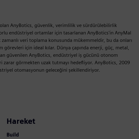
an AnyBotics, güvenlik, verimlilik ve sürdürülebilirlik
 Zorlu endüstriyel ortamlar için tasarlanan AnyBotics'in AnyMal
ek zamanlı veri toplama konusunda mükemmeldir, bu da onları
 görevleri için ideal kılar. Dünya çapında enerji, güç, metal,
ndan güvenilen AnyBotics, endüstriyel iş gücünü otonom
leri zarar görmekten uzak tutmayı hedefliyor. AnyBotics, 2009
üstriyel otomasyonun geleceğini şekillendiriyor.
Hareket
Build