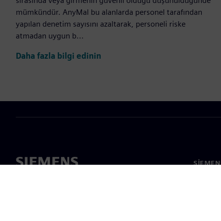
sırasında veya girmenin güvenli olduğu düşünüldüğünde
mümkündür. AnyMal bu alanlarda personel tarafından
yapılan denetim sayısını azaltarak, personeli riske
atmadan uygun b...
Daha fazla bilgi edinin
SIEMEN
Hakkım
Liderlik