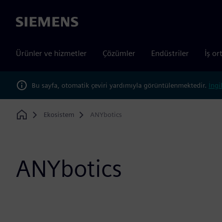
Siemens
Ürünler ve hizmetler
Çözümler
Endüstriler
İş or
Bu sayfa, otomatik çeviri yardımıyla görüntülenmektedir.
İngi
Ekosistem
ANYbotics
Home
ANYbotics