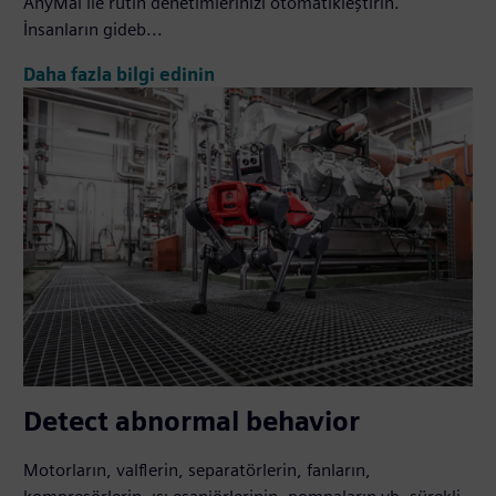
AnyMal ile rutin denetimlerinizi otomatikleştirin.
İnsanların gideb...
Daha fazla bilgi edinin
Detect abnormal behavior
Motorların, valflerin, separatörlerin, fanların,