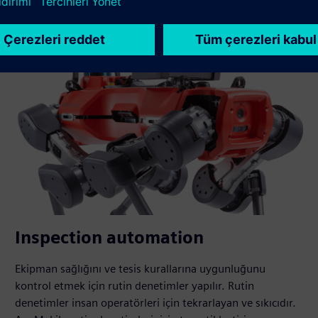
Inspection automation
Ekipman sağlığını ve tesis kurallarına uygunluğunu
kontrol etmek için rutin denetimler yapılır. Rutin
denetimler insan operatörleri için tekrarlayan ve sıkıcıdır.