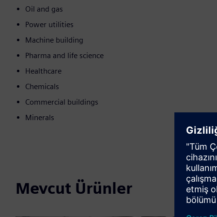
Oil and gas
Power utilities
Machine building
Pharma and life science
Healthcare
Chemicals
Commercial buildings
Minerals
Mevcut Ürünler