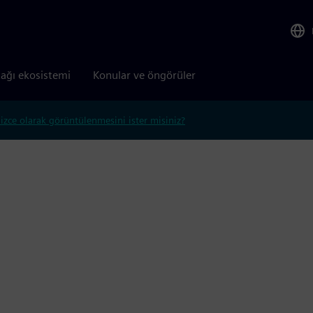
tağı ekosistemi
Konular ve öngörüler
lizce olarak görüntülenmesini ister misiniz?