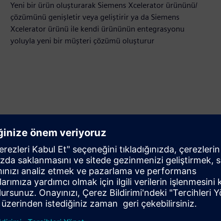
Yeni bir ürün oluşturarak Siemens Xcelerator ürününü/
çözümünü genişletir veya geliştirir ya da Siemens
Xcelerator ürünü ile kendi ürününün entegrasyonu
yoluyla yeni bir müşteri çözümü oluşturur