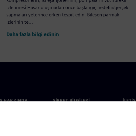
kompresörlerin, ısı eşanjörlerinin, pompaların vb. sürekli
izlenmesi Hasar oluşmadan önce başlangıç hedefin/gerçek
sapmaları yeterince erken tespit edin. Bileşen parmak
izlerinin te...
Daha fazla bilgi edinin
S HAKKINDA
ŞIRKET BILGILERI
İLETI
ızda
Şirket
İletiş
Yatırımcı ilişkileri
Dünya 