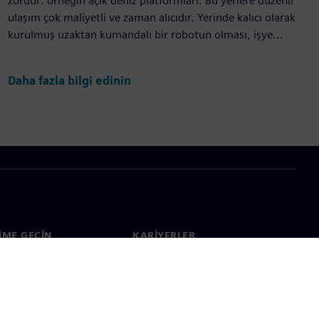
zordur: örneğin açık deniz platformları. Bu yerlere düzenli
ulaşım çok maliyetli ve zaman alıcıdır. Yerinde kalıcı olarak
kurulmuş uzaktan kumandalı bir robotun olması, işye...
Daha fazla bilgi edinin
ŞIME GEÇIN
KARIYERLER
im
İş & Kariyer
çapında ofisler
Açık pozisyonlar