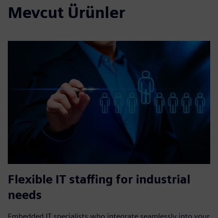
Mevcut Ürünler
Flexible IT staffing for industrial
needs
Embedded IT specialists who integrate seamlessly into your