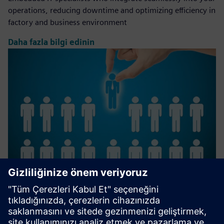
operations, reducing downtime and optimizing efficiency in
factory and business environment
Daha fazla bilgi edinin
IT Staffing, Nearshore Managed
Teams, End-to-end Projects
Since 2011, we have been building high-performance