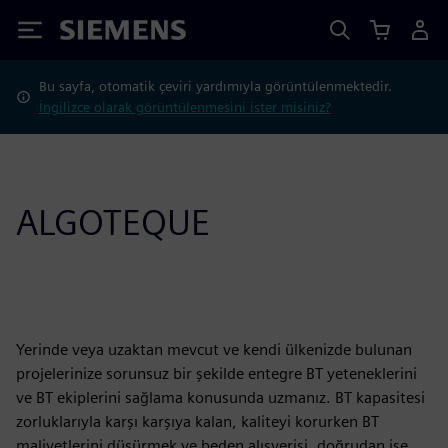
Siemens
Bu sayfa, otomatik çeviri yardımıyla görüntülenmektedir.
İngilizce olarak görüntülenmesini ister misiniz?
ALGOTEQUE
Yerinde veya uzaktan mevcut ve kendi ülkenizde bulunan
projelerinize sorunsuz bir şekilde entegre BT yeteneklerini
ve BT ekiplerini sağlama konusunda uzmanız. BT kapasitesi
zorluklarıyla karşı karşıya kalan, kaliteyi korurken BT
maliyetlerini düşürmek ve beden alışverişi, doğrudan işe