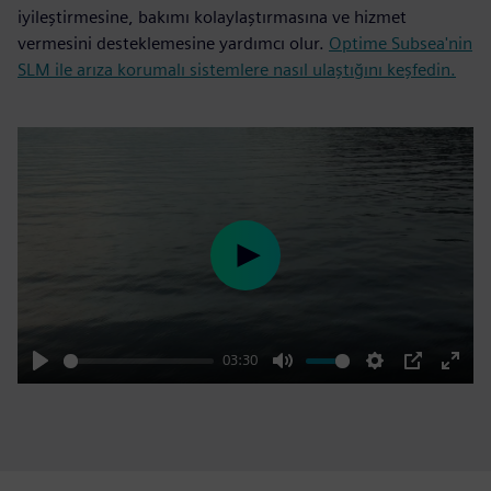
iyileştirmesine, bakımı kolaylaştırmasına ve hizmet
vermesini desteklemesine yardımcı olur.
Optime Subsea'nin
SLM ile arıza korumalı sistemlere nasıl ulaştığını keşfedin.
Play
03:30
Play
Mute
Settings
PIP
Enter
fulls