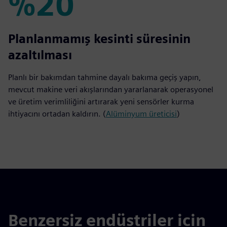
%20
%20
Planlanmamış kesinti süresinin
azaltılması
Planlı bir bakımdan tahmine dayalı bakıma geçiş yapın,
mevcut makine veri akışlarından yararlanarak operasyonel
ve üretim verimliliğini artırarak yeni sensörler kurma
ihtiyacını ortadan kaldırın. (
Alüminyum üreticisi
)
Benzersiz endüstriler için