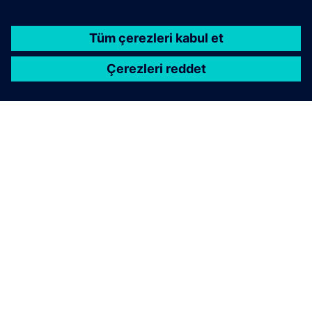
SIEMENS HAKKINDA
ŞIRKET BILGILERI
İLETIŞIME GEÇIN