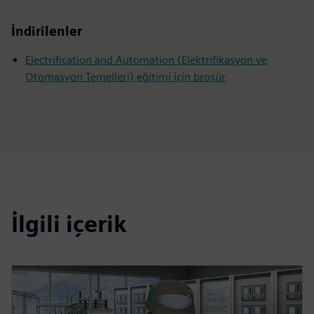
İndirilenler
Electrification and Automation (Elektrifikasyon ve
Otomasyon Temelleri) eğitimi için broşür
İlgili içerik