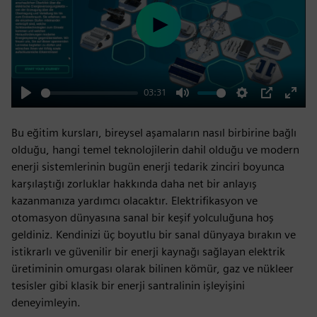
Play
03:31
Play
Mute
Settings
PIP
Enter
fulls
Bu eğitim kursları, bireysel aşamaların nasıl birbirine bağlı
olduğu, hangi temel teknolojilerin dahil olduğu ve modern
enerji sistemlerinin bugün enerji tedarik zinciri boyunca
karşılaştığı zorluklar hakkında daha net bir anlayış
kazanmanıza yardımcı olacaktır. Elektrifikasyon ve
otomasyon dünyasına sanal bir keşif yolculuğuna hoş
geldiniz. Kendinizi üç boyutlu bir sanal dünyaya bırakın ve
istikrarlı ve güvenilir bir enerji kaynağı sağlayan elektrik
üretiminin omurgası olarak bilinen kömür, gaz ve nükleer
tesisler gibi klasik bir enerji santralinin işleyişini
deneyimleyin.