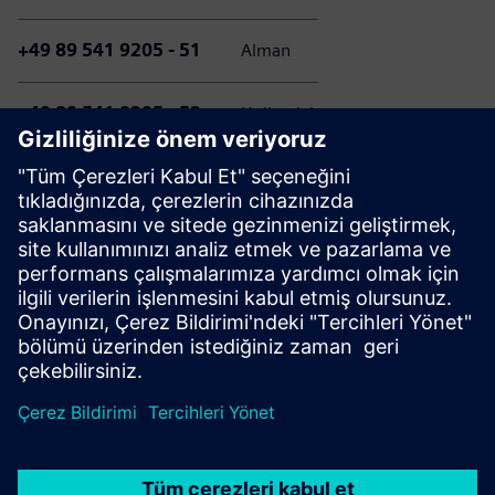
+49 89 541 9205 - 51
Alman
+49 89 541 9205 - 52
Hollandalı
Müşteri hizmetlerimize yapılan aramaların, bireysel telefon
sözleşmenize göre ücrete tabi olabileceğini lütfen
unutmayın.. Bu ücretlerin miktarı telekomünikasyon
sağlayıcınıza ve seçtiğiniz tarifeye bağlıdır.