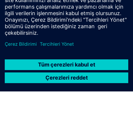
Insights Hub
• Zaman içinde birden fazla tesisten gelen verileri
depolayın ve analiz edin
• Yapay zeka performansını ve temel süreç KPI'larını
izleyin
• İçgörüleri modellere ve orkestrasyon kuralına geri