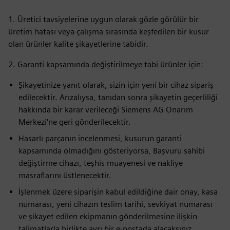
1. Üretici tavsiyelerine uygun olarak gözle görülür bir
üretim hatası veya çalışma sırasında keşfedilen bir kusur
olan ürünler kalite şikayetlerine tabidir.
2. Garanti kapsamında değiştirilmeye tabi ürünler için:
Şikayetinize yanıt olarak, sizin için yeni bir cihaz sipariş
edilecektir. Arızalıysa, tanıdan sonra şikayetin geçerliliği
hakkında bir karar verileceği Siemens AG Onarım
Merkezi'ne geri gönderilecektir.
Hasarlı parçanın incelenmesi, kusurun garanti
kapsamında olmadığını gösteriyorsa, Başvuru sahibi
değiştirme cihazı, teşhis muayenesi ve nakliye
masraflarını üstlenecektir.
İşlenmek üzere siparişin kabul edildiğine dair onay, kasa
numarası, yeni cihazın teslim tarihi, sevkiyat numarası
ve şikayet edilen ekipmanın gönderilmesine ilişkin
talimatlarla birlikte ayrı bir e-postada alacaksınız.