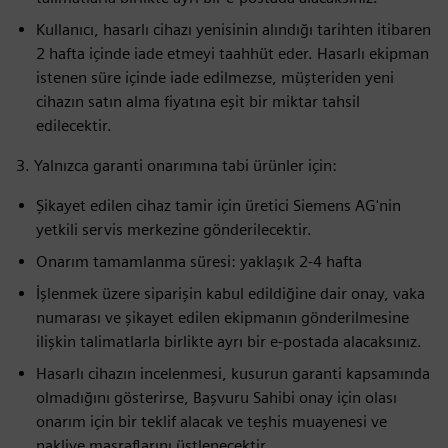
Kullanıcı, hasarlı cihazı yenisinin alındığı tarihten itibaren
2 hafta içinde iade etmeyi taahhüt eder. Hasarlı ekipman
istenen süre içinde iade edilmezse, müşteriden yeni
cihazın satın alma fiyatına eşit bir miktar tahsil
edilecektir.
3. Yalnızca garanti onarımına tabi ürünler için:
Şikayet edilen cihaz tamir için üretici Siemens AG'nin
yetkili servis merkezine gönderilecektir.
Onarım tamamlanma süresi: yaklaşık 2-4 hafta
İşlenmek üzere siparişin kabul edildiğine dair onay, vaka
numarası ve şikayet edilen ekipmanın gönderilmesine
ilişkin talimatlarla birlikte ayrı bir e-postada alacaksınız.
Hasarlı cihazın incelenmesi, kusurun garanti kapsamında
olmadığını gösterirse, Başvuru Sahibi onay için olası
onarım için bir teklif alacak ve teşhis muayenesi ve
nakliye masraflarını üstlenecektir.