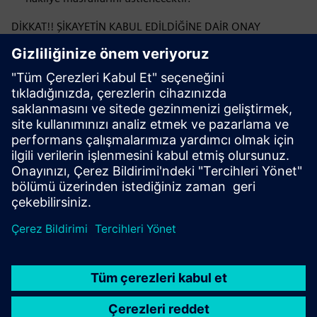
DİKKAT!! ŞİKAYETİN KABUL EDİLDİĞİNE DAİR ONAY
ALMADAN ÖNCE LÜTFEN EKİPMANI GÖNDERMEYİN. ONAY,
ŞİKAYET EDİLEN ÜRÜNÜN GÖNDERİLMESİ İÇİN DOĞRU
ADRESİ İÇERECEKTİR.
Formu göndererek Siemens Sp. şikayet prosedürünü
okuduğunuzu ve kabul ettiğinizi onaylamış olursunuz.
Formu doldurma ile ilgili herhangi bir sorunuz veya
endişeniz varsa, lütfen bizimle iletişime geçin:
ics.pl@siemens.com