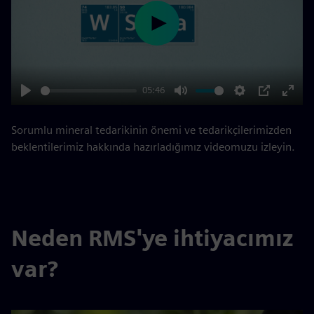
Play
05:46
Play
Mute
Settings
PIP
Enter
fulls
Sorumlu mineral tedarikinin önemi ve tedarikçilerimizden
beklentilerimiz hakkında hazırladığımız videomuzu izleyin.
Neden RMS'ye ihtiyacımız
var?