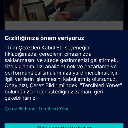
Risk Tespiti ve
Değerlendirmeleri
Tedarikçilerle olan işbirliğimiz, Siemens'in temel
değerlerini yansıtan ve ulusal ve uluslararası mevzuata
uyumu sağlayan Siemens Davranış Kurallarına
dayanmaktadır.