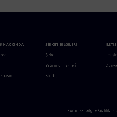
S HAKKINDA
ŞIRKET BILGILERI
İLETI
ızda
Şirket
İletiş
Yatırımcı ilişkileri
Dünya 
e basın
Strateji
Kurumsal bilgiler
Gizlilik bil