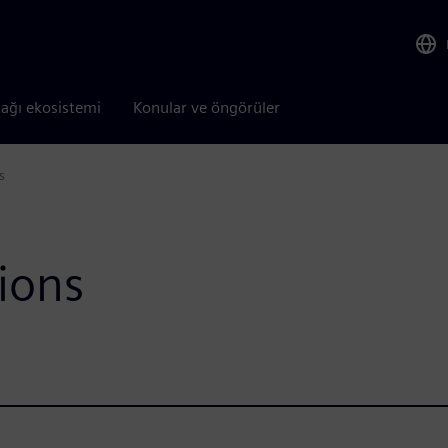
tağı ekosistemi
Konular ve öngörüler
s
tions