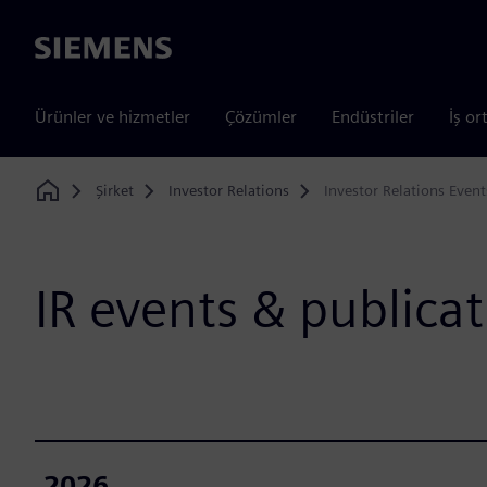
Siemens
Ürünler ve hizmetler
Çözümler
Endüstriler
İş or
Şirket
Investor Relations
Investor Relations Event
Home
IR events & publica
2026