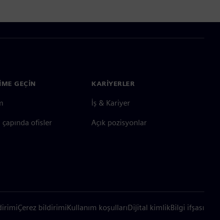
ŞIME GEÇIN
KARIYERLER
im
İş & Kariyer
çapında ofisler
Açık pozisyonlar
dirimi
Çerez bildirimi
Kullanım koşulları
Dijital kimlik
Bilgi ifşası