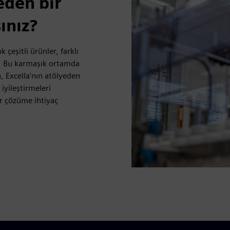
eden bir
ınız?
 çeşitli ürünler, farklı
at. Bu karmaşık ortamda
n, Excella'nın atölyeden
iyileştirmeleri
r çözüme ihtiyaç