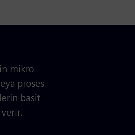
ğin mikro
veya proses
lerin basit
verir.