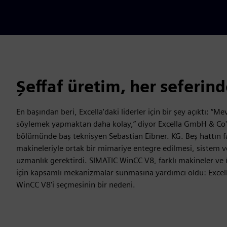
Şeffaf üretim, her seferind
En başından beri, Excella'daki liderler için bir şey açıktı: 
söylemek yapmaktan daha kolay,” diyor Excella GmbH & Co'
bölümünde baş teknisyen Sebastian Eibner. KG. Beş hattın far
makineleriyle ortak bir mimariye entegre edilmesi, sistem v
uzmanlık gerektirdi. SIMATIC WinCC V8, farklı makineler ve ür
için kapsamlı mekanizmalar sunmasına yardımcı oldu: Excel
WinCC V8'i seçmesinin bir nedeni.