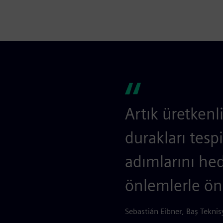
Artık üretkenl
durakları tesp
adımlarını hed
önlemlerle öne
Sebastián Eibner, Baş Teknis