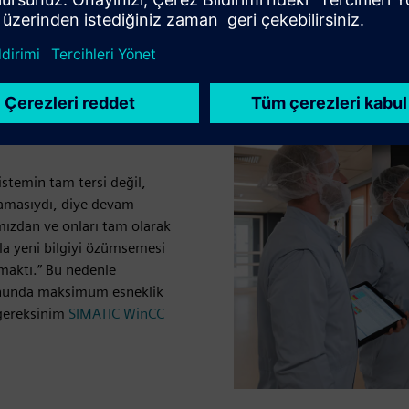
kemmel uyum
sistemin tam tersi değil,
ğlamasıydı, diye devam
ımızdan ve onları tam olarak
la yeni bilgiyi özümsemesi
tmaktı.” Bu nedenle
yonunda maksimum esneklik
 gereksinim
SIMATIC WinCC