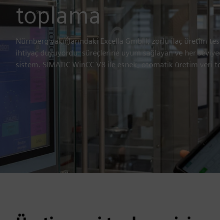
toplama
Nürnberg yakınlarındaki Excella GmbH, zorlu ilaç üretim tesis
ihtiyaç duyuyordu: süreçlerine uyum sağlayan ve her seviyed
sistem. SIMATIC WinCC V8 ile esnek, otomatik üretim veri 