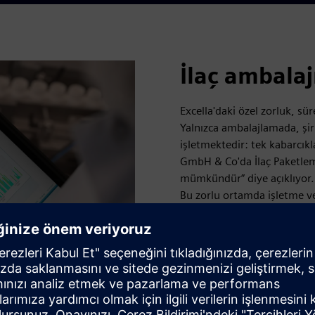
İlaç ambalajı
Excella'daki özel zorluk, sü
Yalnızca ambalajlamada, şir
işletmektedir: tek kabarcıkla
GmbH & Co'da İlaç Paketleme
mümkündür” diye açıklıyor.
Bu zorlu ortamda işletme ver
Excella'nın buna uygun şeki
gibi, “Somut rakamlara daya
ölçebilmemiz için”.