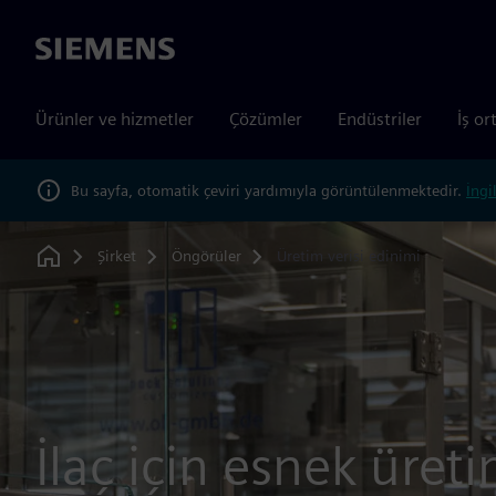
Siemens
Ürünler ve hizmetler
Çözümler
Endüstriler
İş or
Bu sayfa, otomatik çeviri yardımıyla görüntülenmektedir.
İngi
Şirket
Öngörüler
Üretim verisi edinimi
Home
İlaç için esnek üreti