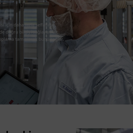
i için daha fazla şeffaflığa
e doğru bilgiyi sağlayan bir
toplama tam olarak bunu sağlar.