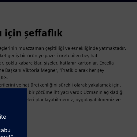
 için şeffaflık
reçlerinin muazzaman çeşitliliği ve esnekliğinde yatmaktadır.
ket geniş bir ürün yelpazesi üretebilen beş hat
r, çoklu kabarcıklar, şişeler, katlanır kartonlar. Excella
 Başkanı Viktoria Megner, “Pratik olarak her şey
 KG.
ilerini ve hat üretkenliğini sürekli olarak yakalamak için,
lde çok yönlü bir çözüme ihtiyacı vardı: Uzmanın açıkladığı
lı iyileştirmeleri planlayabilmemiz, uygulayabilmemiz ve